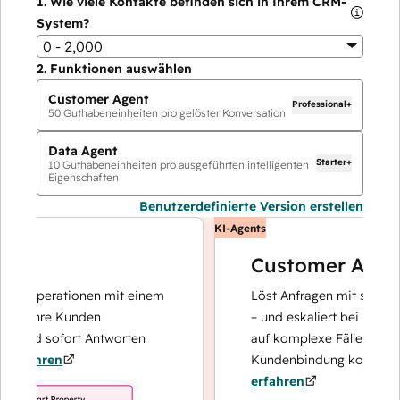
1.
Wie viele Kontakte befinden sich in Ihrem CRM-
System?
0 - 2,000
2.
Funktionen auswählen
Customer Agent
Professional+
50
Guthabeneinheiten pro gelöster Konversation
Data Agent
Starter+
10
Guthabeneinheiten pro ausgeführten intelligenten
Eigenschaften
Benutzerdefinierte Version erstellen
KI-Agents
Customer Agent
enoperationen mit einem
Löst Anfragen mit schnellen, 
r Ihre Kunden
– und eskaliert bei Bedarf, da
 und sofort Antworten
auf komplexe Fälle und den 
fahren
Kundenbindung konzentriere
erfahren