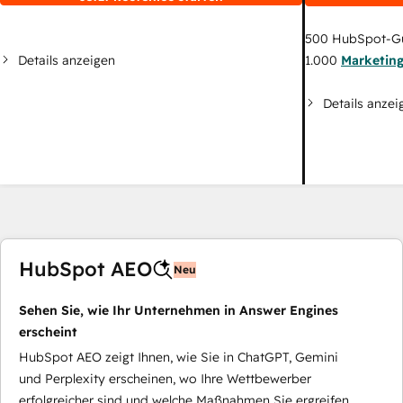
500
HubSpot-G
Details anzeigen
1.000
Marketin
Details anzei
HubSpot AEO
Neu
Sehen Sie, wie Ihr Unternehmen in Answer Engines
erscheint
HubSpot AEO zeigt Ihnen, wie Sie in ChatGPT, Gemini
und Perplexity erscheinen, wo Ihre Wettbewerber
erfolgreicher sind und welche Maßnahmen Sie ergreifen