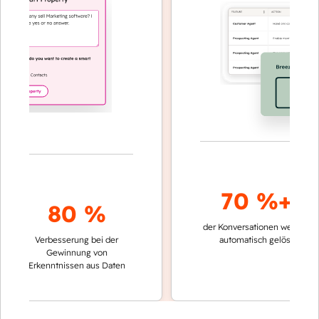
70 %+
80 %
der Konversationen werden
schne
Verbesserung bei der
automatisch gelöst
Verg
Gewinnung von
kei
Erkenntnissen aus Daten