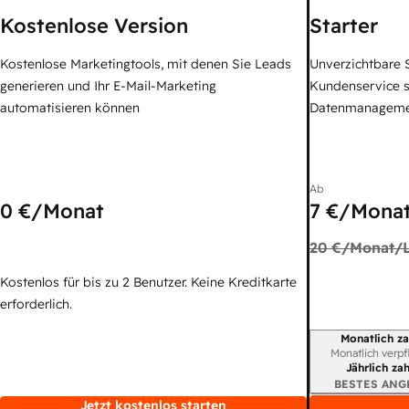
Kostenlose Version
Starter
Kostenlose Marketingtools, mit denen Sie Leads
Unverzichtbare S
generieren und Ihr E-Mail-Marketing
Kundenservice 
automatisieren können
Datenmanagem
Ab
0 €
/Monat
7 €
/Monat
20 €
/Monat/L
Kostenlos für bis zu 2 Benutzer. Keine Kreditkarte
erforderlich.
Monatlich za
Abrechnungszei
Monatlich verpf
Jährlich za
BESTES ANG
Jetzt kostenlos starten