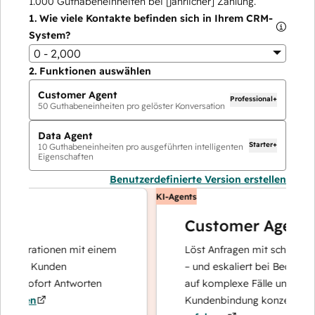
1.000
Guthabeneinheiten bei [jährlicher] Zahlung.
1.
Wie viele Kontakte befinden sich in Ihrem CRM-
System?
0 - 2,000
2.
Funktionen auswählen
Customer Agent
Professional+
50
Guthabeneinheiten pro gelöster Konversation
Data Agent
Starter+
10
Guthabeneinheiten pro ausgeführten intelligenten
Eigenschaften
Benutzerdefinierte Version erstellen
KI-Agents
Customer Agent
perationen mit einem
Löst Anfragen mit schnellen, pr
hre Kunden
– und eskaliert bei Bedarf, damit
d sofort Antworten
auf komplexe Fälle und den Auf
ren
Kundenbindung konzentrieren k