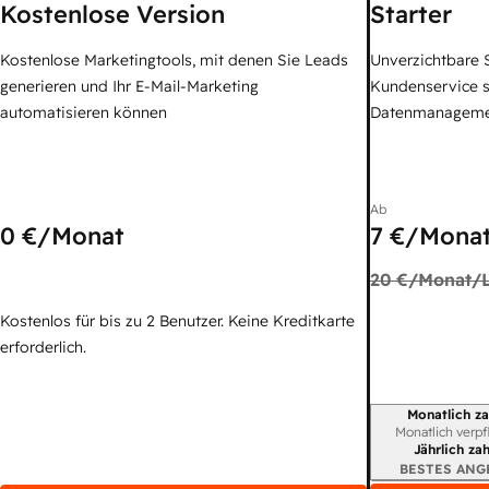
Kostenlose Version
Starter
Kostenlose Marketingtools, mit denen Sie Leads
Unverzichtbare S
generieren und Ihr E-Mail-Marketing
Kundenservice 
automatisieren können
Datenmanagem
Ab
0 €
/Monat
7 €
/Monat
20 €
/Monat/L
Kostenlos für bis zu 2 Benutzer. Keine Kreditkarte
erforderlich.
Monatlich za
Abrechnungszei
Monatlich verpf
Jährlich za
BESTES ANG