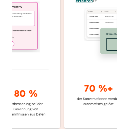
erfahren
70 %+
80 %
der Konversationen werden
schnelle
Verbesserung bei der
automatisch gelöst
Verglei
Gewinnung von
keinen
rkenntnissen aus Daten