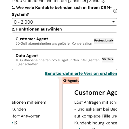
1.000
Guthabeneinheiten bei [jährlicher] Zahlung.
1.
Wie viele Kontakte befinden sich in Ihrem CRM-
System?
0 - 2,000
2.
Funktionen auswählen
Customer Agent
Professional+
50
Guthabeneinheiten pro gelöster Konversation
Data Agent
Starter+
10
Guthabeneinheiten pro ausgeführten intelligenten
Eigenschaften
Benutzerdefinierte Version erstellen
KI-Agents
Customer Agent
perationen mit einem
Löst Anfragen mit schnellen, prä
re Kunden
– und eskaliert bei Bedarf, damit
 sofort Antworten
auf komplexe Fälle und den Aufb
ren
Kundenbindung konzentrieren k