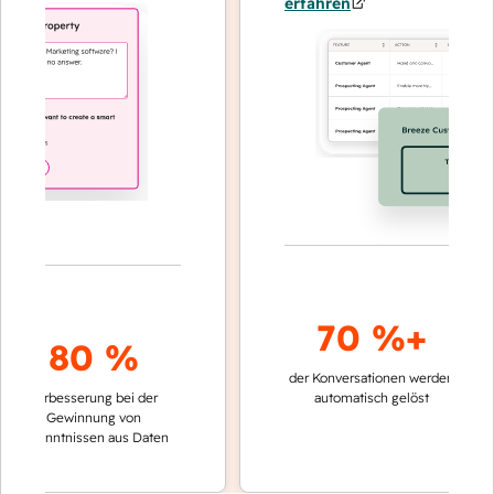
erfahren
70 %+
3
80 %
der Konversationen werden
schneller
Verbesserung bei der
automatisch gelöst
Vergleic
Gewinnung von
keinen 
kenntnissen aus Daten