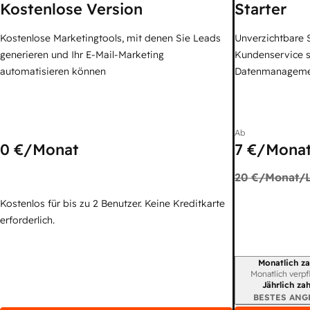
Kostenlose Version
Starter
Kostenlose Marketingtools, mit denen Sie Leads
Unverzichtbare S
generieren und Ihr E-Mail-Marketing
Kundenservice 
automatisieren können
Datenmanagem
Ab
0 €
/Monat
7 €
/Monat
20 €
/Monat/L
Kostenlos für bis zu 2 Benutzer. Keine Kreditkarte
erforderlich.
Monatlich za
Abrechnungszei
Monatlich verpf
Jährlich za
BESTES ANG