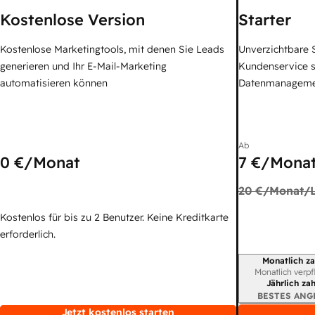
Kostenlose Version
Starter
Kostenlose Marketingtools, mit denen Sie Leads
Unverzichtbare S
generieren und Ihr E-Mail-Marketing
Kundenservice 
automatisieren können
Datenmanagem
Ab
0 €
/Monat
7 €
/Monat
20 €
/Monat/L
Kostenlos für bis zu 2 Benutzer. Keine Kreditkarte
erforderlich.
Monatlich za
Abrechnungszei
Monatlich verpf
Jährlich za
BESTES ANG
Jetzt kostenlos starten