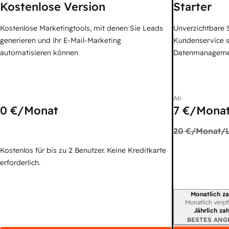
Kostenlose Version
Starter
Kostenlose Marketingtools, mit denen Sie Leads
Unverzichtbare S
generieren und Ihr E-Mail-Marketing
Kundenservice 
automatisieren können
Datenmanagem
Ab
0 €
/Monat
7 €
/Monat
20 €
/Monat/L
Kostenlos für bis zu 2 Benutzer. Keine Kreditkarte
erforderlich.
Monatlich za
Abrechnungszei
Monatlich verpf
Jährlich za
BESTES ANG