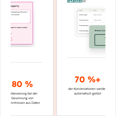
erfahren
70 %+
3
80 %
der Konversationen werden
schneller
Verbesserung bei der
automatisch gelöst
Vergleic
Gewinnung von
keinen 
kenntnissen aus Daten