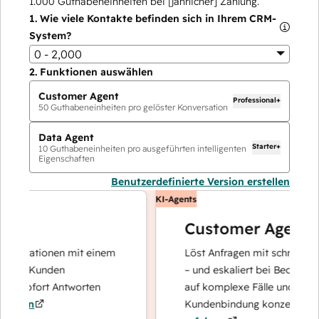
1.000
Guthabeneinheiten bei [jährlicher] Zahlung.
1.
Wie viele Kontakte befinden sich in Ihrem CRM-
System?
0 - 2,000
2.
Funktionen auswählen
Customer Agent
Professional+
50
Guthabeneinheiten pro gelöster Konversation
Data Agent
Starter+
10
Guthabeneinheiten pro ausgeführten intelligenten
Eigenschaften
Benutzerdefinierte Version erstellen
KI-Agents
Customer Agent
perationen mit einem
Löst Anfragen mit schnellen, prä
re Kunden
– und eskaliert bei Bedarf, damit
 sofort Antworten
auf komplexe Fälle und den Auf
ren
Kundenbindung konzentrieren k