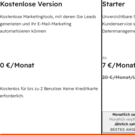
Kostenlose Version
Starter
Kostenlose Marketingtools, mit denen Sie Leads
Unverzichtbare S
generieren und Ihr E-Mail-Marketing
Kundenservice 
automatisieren können
Datenmanagem
Ab
0 €
/Monat
7 €
/Monat
20 €
/Monat/L
Kostenlos für bis zu 2 Benutzer. Keine Kreditkarte
erforderlich.
Monatlich za
Abrechnungszei
Monatlich verpf
Jährlich za
BESTES ANG