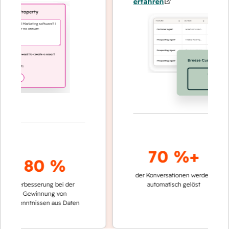
erfahren
70 %+
80 %
der Konversationen werden
schneller
Verbesserung bei der
automatisch gelöst
Verglei
Gewinnung von
keinen 
rkenntnissen aus Daten