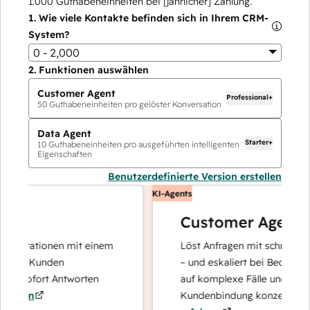
1.000
Guthabeneinheiten bei [jährlicher] Zahlung.
1.
Wie viele Kontakte befinden sich in Ihrem CRM-
System?
0 - 2,000
2.
Funktionen auswählen
Customer Agent
Professional+
50
Guthabeneinheiten pro gelöster Konversation
Data Agent
Starter+
10
Guthabeneinheiten pro ausgeführten intelligenten
Eigenschaften
Benutzerdefinierte Version erstellen
KI-Agents
Customer Agent
perationen mit einem
Löst Anfragen mit schnellen, prä
hre Kunden
– und eskaliert bei Bedarf, damit
d sofort Antworten
auf komplexe Fälle und den Auf
ren
Kundenbindung konzentrieren k