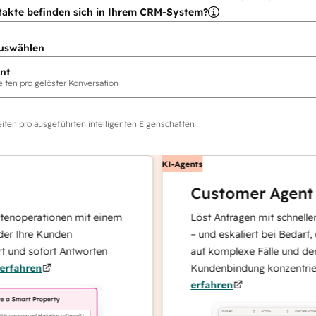
takte befinden sich in Ihrem CRM-System?
uswählen
nt
ten pro gelöster Konversation
ten pro ausgeführten intelligenten Eigenschaften
KI-Agents
Customer Agent
perationen mit einem
Löst Anfragen mit schnellen, pr
hre Kunden
– und eskaliert bei Bedarf, dami
d sofort Antworten
auf komplexe Fälle und den Auf
ren
Kundenbindung konzentrieren k
erfahren