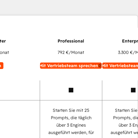
onat
792 €
/Monat
3.300 €
/M
n
Mit Vertriebsteam sprechen
Mit Vertriebstea
Starten Sie mit 25
Starten Sie
Prompts, die täglich
Prompts, die
über 3 Engines
über 3 En
ausgeführt werden, für
ausgeführt we