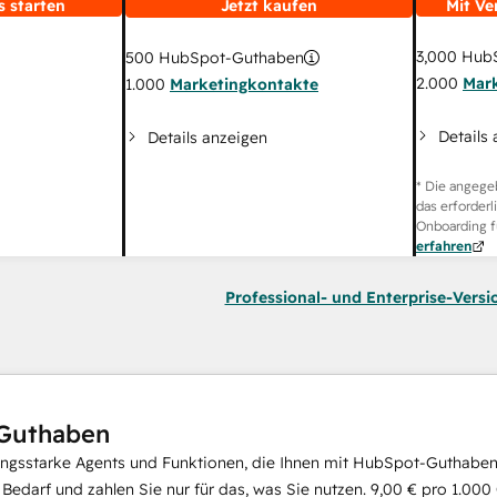
s starten
Jetzt kaufen
Mit Ve
3,000
HubS
500
HubSpot-Guthaben
2.000
Mar
1.000
Marketingkontakte
Details
Details anzeigen
* Die angege
das erforderl
Onboarding f
erfahren
Professional- und Enterprise-Versi
Guthaben
ungsstarke Agents und Funktionen, die Ihnen mit HubSpot-Guthaben 
i Bedarf und zahlen Sie nur für das, was Sie nutzen.
9,00 €
pro
1.000