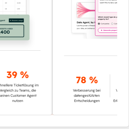
39 %
78 %
80 
re Ticketlösung im
ch zu Teams, die
Verbesserung bei
Verbesserung b
 Customer Agent
datengestützten
Gewinnung 
nutzen
Entscheidungen
Erkenntnissen a