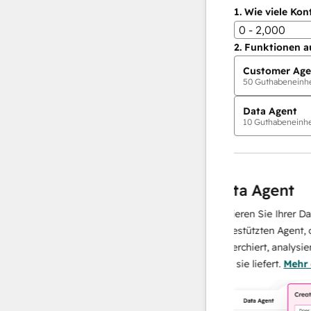
1.
Wie viele Kon
0 - 2,000
2.
Funktionen a
Customer Age
50
Guthabeneinhei
Data Agent
10
Guthabeneinhei
KI-Agents
gent
Data Agent
chnellen, präzisen Antworten
Skalieren Sie Ihrer Dateno
 Bedarf, damit sich Ihr Team
KI-gestützten Agent, der I
 und den Aufbau von
recherchiert, analysiert un
zentrieren kann.
Mehr
über sie liefert.
Mehr erfah