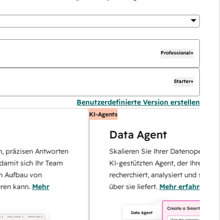
Professional+
Starter+
Benutzerdefinierte Version erstellen
KI-Agents
Data Agent
äzisen Antworten
Skalieren Sie Ihrer Datenoperationen m
t sich Ihr Team
KI-gestützten Agent, der Ihre Kunden
bau von
recherchiert, analysiert und sofort Antw
ann.
Mehr
über sie liefert.
Mehr erfahren