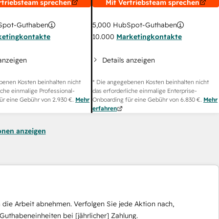
rtriebsteam sprechen
Mit Vertriebsteam sprechen
pot-Guthaben
5,000
HubSpot-Guthaben
ketingkontakte
10.000
Marketingkontakte
 anzeigen
Details anzeigen
benen Kosten beinhalten nicht
* Die angegebenen Kosten beinhalten nicht
iche einmalige Professional-
das erforderliche einmalige Enterprise-
ür eine Gebühr von
2.930 €
.
Mehr
Onboarding für eine Gebühr von
6.830 €
.
Mehr
erfahren
onen anzeigen
die Arbeit abnehmen. Verfolgen Sie jede Aktion nach,
Guthabeneinheiten bei [jährlicher] Zahlung.