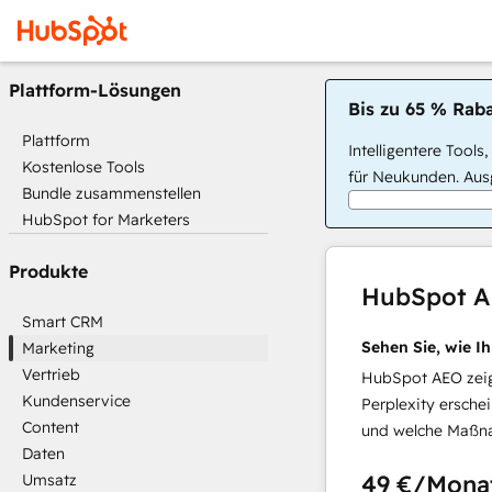
Plattform-Lösungen
Bis zu 65 % Raba
Plattform
Intelligentere Tools
Kostenlose Tools
für Neukunden. Ausg
Bundle zusammenstellen
HubSpot for Marketers
Produkte
HubSpot 
Smart CRM
Sehen Sie, wie I
Marketing
Vertrieb
HubSpot AEO zeigt
Kundenservice
Perplexity ersche
Content
und welche Maßna
Daten
49 €
/Mona
Umsatz