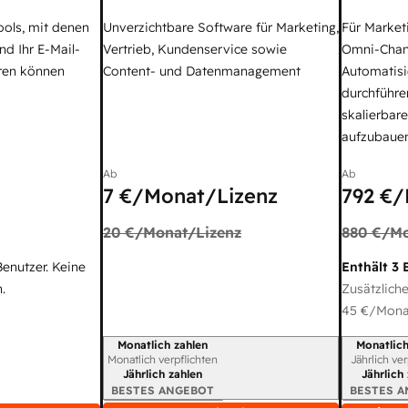
ools, mit denen
Unverzichtbare Software für Marketing,
Für Market
nd Ihr E-Mail-
Vertrieb, Kundenservice sowie
Omni-Chan
ren können
Content- und Datenmanagement
Automatisi
durchführe
skalierbar
aufzubaue
Ab
Ab
7 €
/Monat/Lizenz
792 €
/
20 €
/Monat/Lizenz
880 €
/Mo
Benutzer. Keine
Enthält 3 
.
Zusätzliche
45 €
/Monat
Monatlich zahlen
Monatlich
Abrechnungszeitraum
Abrechnun
Monatlich verpflichten
Jährlich ve
Jährlich zahlen
Jährlich
BESTES ANGEBOT
BESTES 