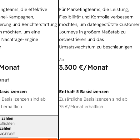
ingteams, die effektive
Für Marketingteams, die Leistung,
nel-Kampagnen,
Flexibilität und Kontrolle verbessern
erung und Berichterstattung
möchten, um datengestützte Customer
n möchten, um eine
Journeys in großem Maßstab zu
e Nachfrage-Engine
orchestrieren und das
n
Umsatzwachstum zu beschleunigen
Ab
Monat
3.300 €
/Monat
nat
Basislizenzen
Enthält 5 Basislizenzen
 Basislizenzen sind ab
Zusätzliche Basislizenzen sind ab
 erhältlich
75 €
/Monat erhältlich
 zahlen
gszeitraum
rpflichten
 zahlen
ANGEBOT