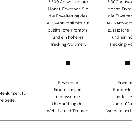
2.500 Antworten pro
5.000 Antwo
Monat. Erwerben Sie
Monat. Erwe
die Erweiterung des
die Erweite
AEO-Antwortlimits für
AEO-Antwortl
zusätzliche Prompts
zusätzliche
und ein höheres
und ein h
Tracking-Volumen.
Tracking-V
Erweiterte
Erweite
Empfehlungen,
Empfehlu
fehlungen, für
umfassende
umfass
ne Seite.
Überprüfung der
Überprüfu
Website und Themen.
Website und