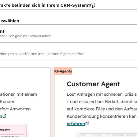
takte befinden sich in Ihrem CRM-System?
uswählen
nt
ten pro gelöster Konversation
ten pro ausgeführten intelligenten Eigenschaften
KI-Agents
Customer Agent
nen mit einem
Löst Anfragen mit schnellen, präzisen A
den
– und eskaliert bei Bedarf, damit sich I
t Antworten
auf komplexe Fälle und den Aufbau von
Kundenbindung konzentrieren kann.
Me
erfahren