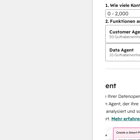
1.
Wie viele Kon
0 - 2,000
2.
Funktionen a
Customer Age
50
Guthabeneinhei
Data Agent
10
Guthabeneinhei
KI-Agents
Data Agent
n, präzisen Antworten
Skalieren Sie Ihrer Datenoperatio
 damit sich Ihr Team
KI-gestützten Agent, der Ihre Kun
n Aufbau von
recherchiert, analysiert und sofor
ren kann.
Mehr
über sie liefert.
Mehr erfahren