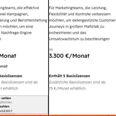
ingteams, die effektive
Für Marketingteams, die Leistung,
nel-Kampagnen,
Flexibilität und Kontrolle verbessern
erung und Berichterstattung
möchten, um datengestützte Customer
n möchten, um eine
Journeys in großem Maßstab zu
e Nachfrage-Engine
orchestrieren und das
n
Umsatzwachstum zu beschleunigen
Ab
Monat
3.300 €
/Monat
nat
Basislizenzen
Enthält 5 Basislizenzen
 Basislizenzen sind ab
Zusätzliche Basislizenzen sind ab
 erhältlich
75 €
/Monat erhältlich
 zahlen
gszeitraum
rpflichten
 zahlen
ANGEBOT