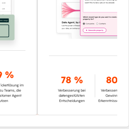
%
78 %
80 %
lösung im
ams, die
Verbesserung bei
Verbesserung bei der
r Agent
datengestützten
Gewinnung von
Entscheidungen
Erkenntnissen aus Daten