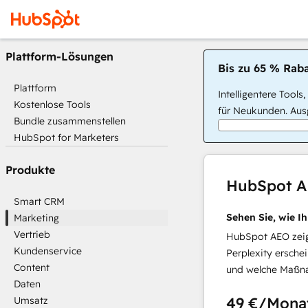
Plattform-Lösungen
Bis zu 65 % Raba
Plattform
Intelligentere Tools
Kostenlose Tools
für Neukunden. Ausg
Bundle zusammenstellen
HubSpot for Marketers
Produkte
HubSpot 
Smart CRM
Sehen Sie, wie I
Marketing
Vertrieb
HubSpot AEO zeigt
Kundenservice
Perplexity ersche
Content
und welche Maßna
Daten
49 €
/Mona
Umsatz