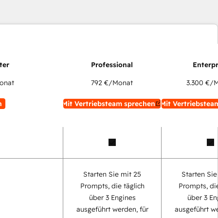
onat
792 €
/Monat
3.300 €
/M
n
Mit Vertriebsteam sprechen
Mit Vertriebstea
Starten Sie mit 25
Starten Sie
Prompts, die täglich
Prompts, die
über 3 Engines
über 3 En
ausgeführt werden, für
ausgeführt we