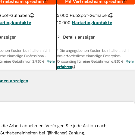
rtriebsteam sprechen
Mit Vertriebsteam sprechen
pot-Guthaben
5,000
HubSpot-Guthaben
ketingkontakte
10.000
Marketingkontakte
 anzeigen
Details anzeigen
benen Kosten beinhalten nicht
* Die angegebenen Kosten beinhalten nicht
iche einmalige Professional-
das erforderliche einmalige Enterprise-
ür eine Gebühr von
2.930 €
.
Mehr
Onboarding für eine Gebühr von
6.830 €
.
Mehr
erfahren
onen anzeigen
die Arbeit abnehmen. Verfolgen Sie jede Aktion nach,
Guthabeneinheiten bei [jährlicher] Zahlung.