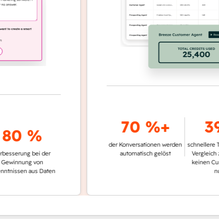
70 %+
39 
0 %
der Konversationen werden
schnellere Ticket
rung bei der
automatisch gelöst
Vergleich zu Te
nnung von
keinen Custome
ssen aus Daten
nutzen