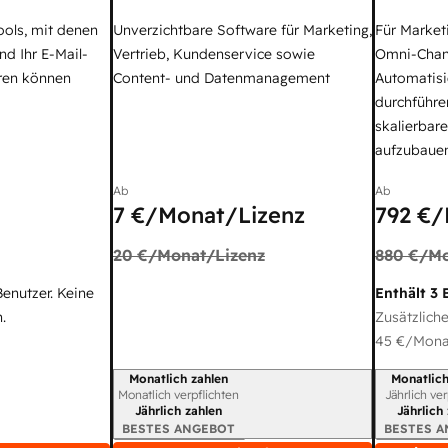
ools, mit denen
Unverzichtbare Software für Marketing,
Für Market
nd Ihr E-Mail-
Vertrieb, Kundenservice sowie
Omni-Chan
ren können
Content- und Datenmanagement
Automatisi
durchführe
skalierbar
aufzubaue
Ab
Ab
7 €
/Monat/Lizenz
792 €
/
20 €
/Monat/Lizenz
880 €
/Mo
Benutzer. Keine
Enthält 3 
.
Zusätzliche
45 €
/Monat
Monatlich zahlen
Monatlich
Abrechnungszeitraum
Abrechnun
Monatlich verpflichten
Jährlich ve
Jährlich zahlen
Jährlich
BESTES ANGEBOT
BESTES 