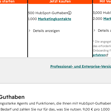
s starten
Jetzt kaufen
Mit Ve
3,000
HubS
500
HubSpot-Guthaben
2.000
Mar
1.000
Marketingkontakte
Details
Details anzeigen
* Die angege
das erforderl
Onboarding f
erfahren
Professional- und Enterprise-Versi
Guthaben
ungsstarke Agents und Funktionen, die Ihnen mit HubSpot-Guthaben 
i Bedarf und zahlen Sie nur für das, was Sie nutzen.
9,00 €
pro
1.000