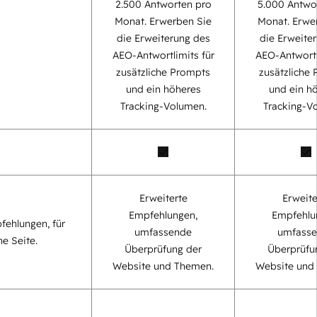
2.500 Antworten pro
5.000 Antwo
Monat. Erwerben Sie
Monat. Erwe
die Erweiterung des
die Erweite
AEO-Antwortlimits für
AEO-Antwortl
zusätzliche Prompts
zusätzliche
und ein höheres
und ein h
Tracking-Volumen.
Tracking-V
Erweiterte
Erweite
Empfehlungen,
Empfehlu
fehlungen, für
umfassende
umfass
ne Seite.
Überprüfung der
Überprüfu
Website und Themen.
Website und