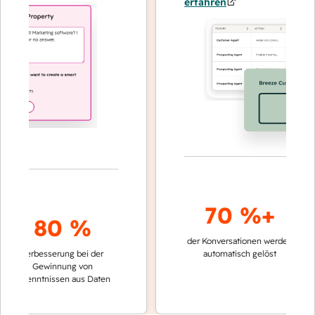
erfahren
70 %+
80 %
der Konversationen werden
schneller
Verbesserung bei der
automatisch gelöst
Verglei
Gewinnung von
keinen
rkenntnissen aus Daten