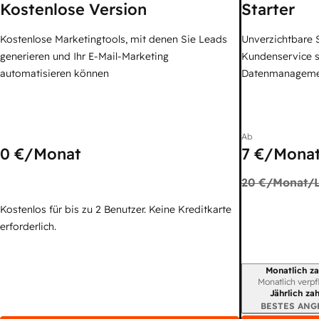
Kostenlose Version
Starter
Kostenlose Marketingtools, mit denen Sie Leads
Unverzichtbare S
generieren und Ihr E-Mail-Marketing
Kundenservice 
automatisieren können
Datenmanagem
Ab
0 €
/Monat
7 €
/Monat
20 €
/Monat/L
Kostenlos für bis zu 2 Benutzer. Keine Kreditkarte
erforderlich.
Monatlich za
Abrechnungszei
Monatlich verpf
Jährlich za
BESTES ANG