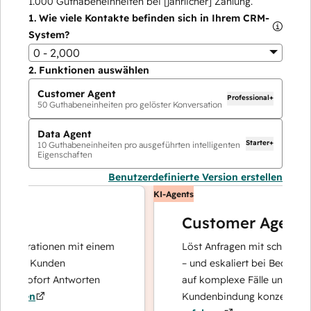
1.000
Guthabeneinheiten bei [jährlicher] Zahlung.
1.
Wie viele Kontakte befinden sich in Ihrem CRM-
System?
0 - 2,000
2.
Funktionen auswählen
Customer Agent
Professional+
50
Guthabeneinheiten pro gelöster Konversation
Data Agent
Starter+
10
Guthabeneinheiten pro ausgeführten intelligenten
Eigenschaften
Benutzerdefinierte Version erstellen
KI-Agents
Customer Agent
perationen mit einem
Löst Anfragen mit schnellen, prä
hre Kunden
– und eskaliert bei Bedarf, damit
d sofort Antworten
auf komplexe Fälle und den Auf
ren
Kundenbindung konzentrieren k