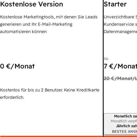
Kostenlose Version
Starter
Kostenlose Marketingtools, mit denen Sie Leads
Unverzichtbare S
generieren und Ihr E-Mail-Marketing
Kundenservice 
automatisieren können
Datenmanagem
Ab
0 €
/Monat
7 €
/Monat
20 €
/Monat/L
Kostenlos für bis zu 2 Benutzer. Keine Kreditkarte
erforderlich.
Monatlich za
Abrechnungszei
Monatlich verpf
Jährlich za
BESTES ANG