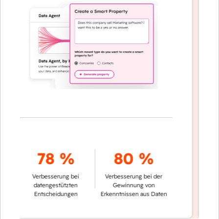
erf
78 %
80 %
der
Verbesserung bei
Verbesserung bei der
datengestützten
Gewinnung von
Entscheidungen
Erkenntnissen aus Daten