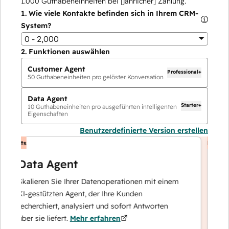
1.000
Guthabeneinheiten bei [jährlicher] Zahlung.
1.
Wie viele Kontakte befinden sich in Ihrem CRM-
System?
0 - 2,000
2.
Funktionen auswählen
Customer Agent
Professional+
50
Guthabeneinheiten pro gelöster Konversation
Data Agent
Starter+
10
Guthabeneinheiten pro ausgeführten intelligenten
Eigenschaften
Benutzerdefinierte Version erstellen
gents
KI-Agents
Data Agent
Cu
Skalieren Sie Ihrer Datenoperationen mit einem
Lös
KI-gestützten Agent, der Ihre Kunden
– u
recherchiert, analysiert und sofort Antworten
auf
über sie liefert.
Mehr erfahren
Kun