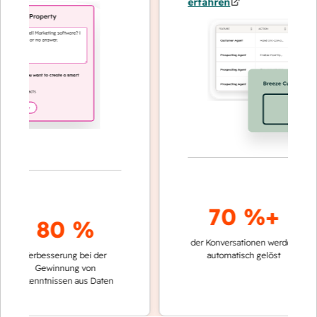
erfahren
70 %+
80 %
der Konversationen werden
schnelle
Verbesserung bei der
automatisch gelöst
Vergle
Gewinnung von
keinen
Erkenntnissen aus Daten