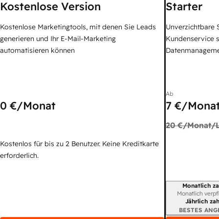
Kostenlose Version
Starter
Kostenlose Marketingtools, mit denen Sie Leads
Unverzichtbare S
generieren und Ihr E-Mail-Marketing
Kundenservice 
automatisieren können
Datenmanagem
Ab
0 €
/Monat
7 €
/Monat
20 €
/Monat/L
Kostenlos für bis zu 2 Benutzer. Keine Kreditkarte
erforderlich.
Monatlich za
Abrechnungszei
Monatlich verpf
Jährlich za
BESTES ANG