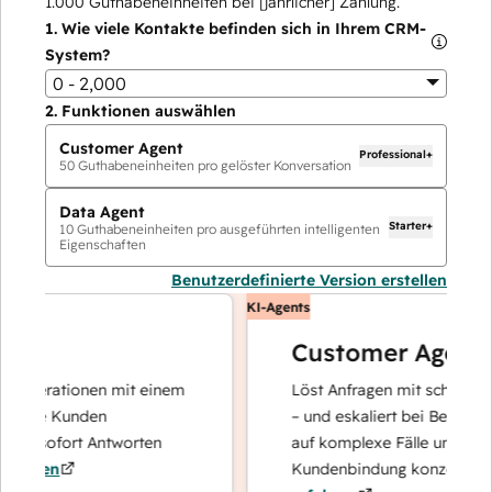
1.000
Guthabeneinheiten bei [jährlicher] Zahlung.
1.
Wie viele Kontakte befinden sich in Ihrem CRM-
System?
0 - 2,000
2.
Funktionen auswählen
Customer Agent
Professional+
50
Guthabeneinheiten pro gelöster Konversation
Data Agent
Starter+
10
Guthabeneinheiten pro ausgeführten intelligenten
Eigenschaften
Benutzerdefinierte Version erstellen
KI-Agents
Customer Agent
operationen mit einem
Löst Anfragen mit schnellen, pr
hre Kunden
– und eskaliert bei Bedarf, dami
nd sofort Antworten
auf komplexe Fälle und den Au
hren
Kundenbindung konzentrieren 