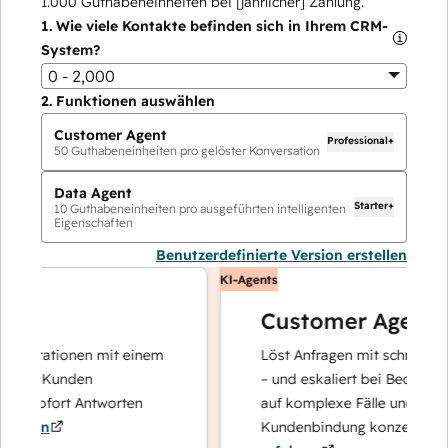
1.000
Guthabeneinheiten bei [jährlicher] Zahlung.
1.
Wie viele Kontakte befinden sich in Ihrem CRM-
System?
0 - 2,000
2.
Funktionen auswählen
Customer Agent
Professional+
50
Guthabeneinheiten pro gelöster Konversation
Data Agent
Starter+
10
Guthabeneinheiten pro ausgeführten intelligenten
Eigenschaften
Benutzerdefinierte Version erstellen
KI-Agents
Customer Agent
perationen mit einem
Löst Anfragen mit schnellen, prä
re Kunden
– und eskaliert bei Bedarf, damit
 sofort Antworten
auf komplexe Fälle und den Auf
ren
Kundenbindung konzentrieren k