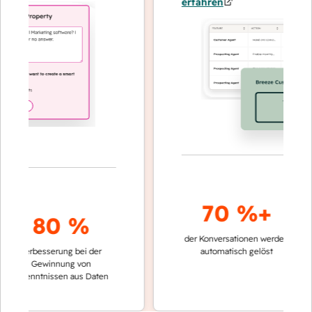
erfahren
70 %+
80 %
der Konversationen werden
schneller
Verbesserung bei der
automatisch gelöst
Vergleic
Gewinnung von
keinen 
kenntnissen aus Daten