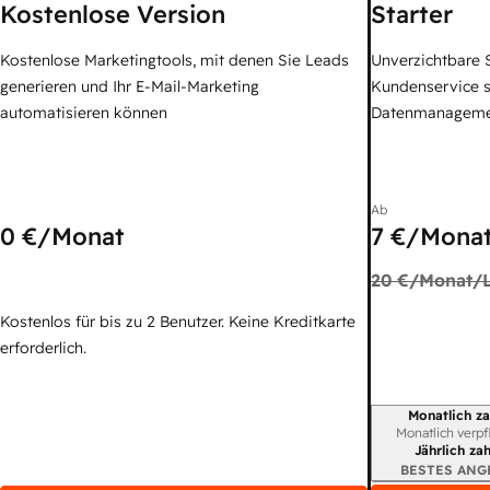
Kostenlose Version
Starter
Kostenlose Marketingtools, mit denen Sie Leads
Unverzichtbare S
generieren und Ihr E-Mail-Marketing
Kundenservice 
automatisieren können
Datenmanagem
Ab
0 €
/Monat
7 €
/Monat
20 €
/Monat/L
Kostenlos für bis zu 2 Benutzer. Keine Kreditkarte
erforderlich.
Monatlich za
Abrechnungszei
Monatlich verpf
Jährlich za
BESTES ANG