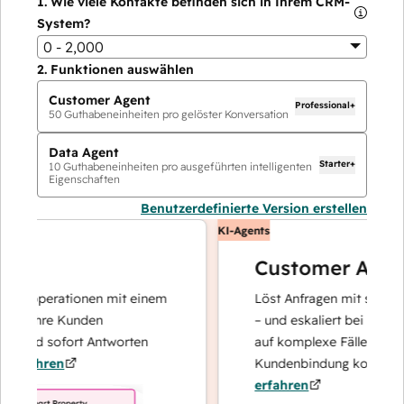
1.
Wie viele Kontakte befinden sich in Ihrem CRM-
System?
0 - 2,000
2.
Funktionen auswählen
Customer Agent
Professional+
50
Guthabeneinheiten pro gelöster Konversation
Data Agent
Starter+
10
Guthabeneinheiten pro ausgeführten intelligenten
Eigenschaften
Benutzerdefinierte Version erstellen
KI-Agents
Customer Agent
enoperationen mit einem
Löst Anfragen mit schnellen, 
r Ihre Kunden
– und eskaliert bei Bedarf, da
 und sofort Antworten
auf komplexe Fälle und den 
fahren
Kundenbindung konzentriere
erfahren