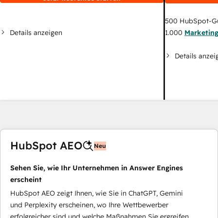
500
HubSpot-G
Details anzeigen
1.000
Marketin
Details anzei
HubSpot AEO
Neu
Sehen Sie, wie Ihr Unternehmen in Answer Engines
erscheint
HubSpot AEO zeigt Ihnen, wie Sie in ChatGPT, Gemini
und Perplexity erscheinen, wo Ihre Wettbewerber
erfolgreicher sind und welche Maßnahmen Sie ergreifen