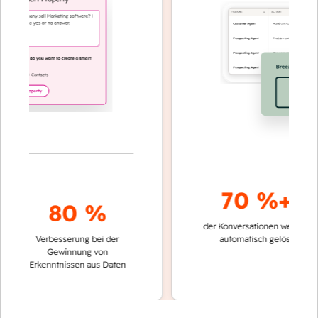
70 %+
80 %
der Konversationen werden
schne
Verbesserung bei der
automatisch gelöst
Verg
Gewinnung von
kei
Erkenntnissen aus Daten