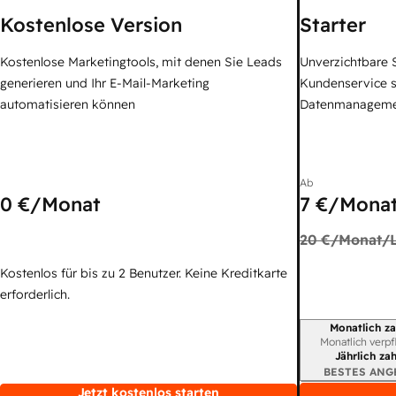
Kostenlose Version
Starter
Kostenlose Marketingtools, mit denen Sie Leads
Unverzichtbare S
generieren und Ihr E-Mail-Marketing
Kundenservice 
automatisieren können
Datenmanagem
Ab
0 €
/Monat
7 €
/Monat
20 €
/Monat/L
Kostenlos für bis zu 2 Benutzer. Keine Kreditkarte
erforderlich.
Monatlich za
Abrechnungszei
Monatlich verpf
Jährlich za
BESTES ANG
Jetzt kostenlos starten