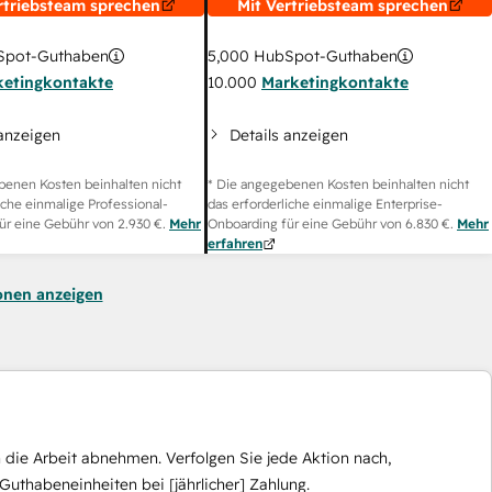
rtriebsteam sprechen
Mit Vertriebsteam sprechen
pot-Guthaben
5,000
HubSpot-Guthaben
ketingkontakte
10.000
Marketingkontakte
 anzeigen
Details anzeigen
benen Kosten beinhalten nicht
* Die angegebenen Kosten beinhalten nicht
iche einmalige Professional-
das erforderliche einmalige Enterprise-
ür eine Gebühr von
2.930 €
.
Mehr
Onboarding für eine Gebühr von
6.830 €
.
Mehr
erfahren
onen anzeigen
die Arbeit abnehmen. Verfolgen Sie jede Aktion nach,
Guthabeneinheiten bei [jährlicher] Zahlung.