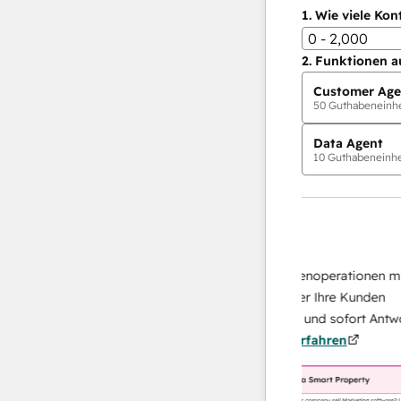
1.
Wie viele Kon
0 - 2,000
2.
Funktionen a
Customer Age
50
Guthabeneinhei
Data Agent
10
Guthabeneinhei
KI-Agents
Data Agent
 Antworten
Skalieren Sie Ihrer Datenoperationen mit ei
 Ihr Team
KI-gestützten Agent, der Ihre Kunden
on
recherchiert, analysiert und sofort Antworten
Mehr
über sie liefert.
Mehr erfahren