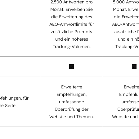
2.500 Antworten pro
5.000 Antwo
Monat. Erwerben Sie
Monat. Erwe
die Erweiterung des
die Erweite
AEO-Antwortlimits für
AEO-Antwortl
zusätzliche Prompts
zusätzliche
und ein höheres
und ein h
Tracking-Volumen.
Tracking-V
Erweiterte
Erweite
Empfehlungen,
Empfehlu
fehlungen, für
umfassende
umfass
ne Seite.
Überprüfung der
Überprüfu
Website und Themen.
Website und