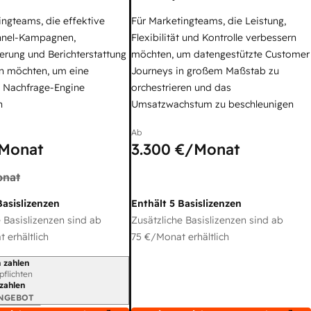
ingteams, die effektive
Für Marketingteams, die Leistung,
nel-Kampagnen,
Flexibilität und Kontrolle verbessern
erung und Berichterstattung
möchten, um datengestützte Customer
n möchten, um eine
Journeys in großem Maßstab zu
e Nachfrage-Engine
orchestrieren und das
n
Umsatzwachstum zu beschleunigen
Ab
Monat
3.300 €
/Monat
nat
Basislizenzen
Enthält 5 Basislizenzen
 Basislizenzen sind ab
Zusätzliche Basislizenzen sind ab
 erhältlich
75 €
/Monat erhältlich
 zahlen
gszeitraum
rpflichten
 zahlen
ANGEBOT