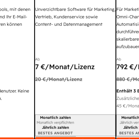
ools, mit denen
Unverzichtbare Software für Marketing,
Für Market
nd Ihr E-Mail-
Vertrieb, Kundenservice sowie
Omni-Chan
ren können
Content- und Datenmanagement
Automatisi
durchführe
skalierbar
aufzubaue
Ab
Ab
7 €
/Monat/Lizenz
792 €
/
20 €
/Monat/Lizenz
880 €
/Mo
Benutzer. Keine
Enthält 3 
.
Zusätzliche
45 €
/Monat
Monatlich zahlen
Monatlich
Abrechnungszeitraum
Abrechnun
Monatlich verpflichten
Jährlich ve
Jährlich zahlen
Jährlich
BESTES ANGEBOT
BESTES 