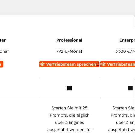
onat
792 €
/Monat
3.300 €
/M
n
Mit Vertriebsteam sprechen
Mit Vertriebstea
Starten Sie mit 25
Starten Sie
Prompts, die täglich
Prompts, die
über 3 Engines
über 3 En
ausgeführt werden, für
ausgeführt we