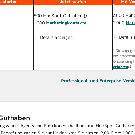
s starten
Jetzt kaufen
Mit Ve
3,000
HubS
500
HubSpot-Guthaben
2.000
Mar
1.000
Marketingkontakte
Details
Details anzeigen
* Die angege
das erforderl
Onboarding f
erfahren
Professional- und Enterprise-Versi
Guthaben
ungsstarke Agents und Funktionen, die Ihnen mit HubSpot-Guthaben 
i Bedarf und zahlen Sie nur für das, was Sie nutzen.
9,00 €
pro
1.000