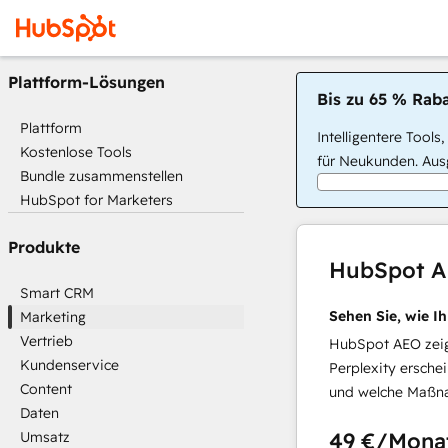
Plattform-Lösungen
Bis zu 65 % Raba
Plattform
Intelligentere Tools
Kostenlose Tools
für Neukunden. Ausg
Bundle zusammenstellen
HubSpot for Marketers
Produkte
HubSpot 
Smart CRM
Sehen Sie, wie I
Marketing
Vertrieb
HubSpot AEO zeigt
Kundenservice
Perplexity ersche
Content
und welche Maßna
Daten
49 €
/Mona
Umsatz