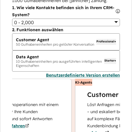
1.000
Guthabeneinheiten bei [jährlicher] Zahlung.
1.
Wie viele Kontakte befinden sich in Ihrem CRM-
System?
0 - 2,000
2.
Funktionen auswählen
Customer Agent
Professional+
50
Guthabeneinheiten pro gelöster Konversation
Data Agent
Starter+
10
Guthabeneinheiten pro ausgeführten intelligenten
Eigenschaften
Benutzerdefinierte Version erstellen
KI-Agents
Customer Agent
atenoperationen mit einem
Löst Anfragen mit schnellen
der Ihre Kunden
– und eskaliert bei Bedarf, 
rt und sofort Antworten
auf komplexe Fälle und de
erfahren
Kundenbindung konzentrie