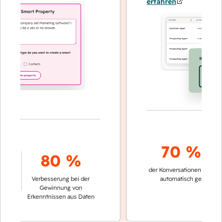
erfahren
70 %+
80 %
der Konversationen werden
sch
Verbesserung bei der
automatisch gelöst
V
Gewinnung von
k
Erkenntnissen aus Daten