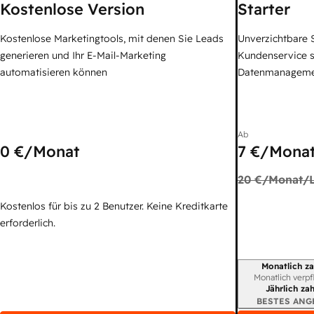
Kostenlose Version
Starter
Kostenlose Marketingtools, mit denen Sie Leads
Unverzichtbare S
generieren und Ihr E-Mail-Marketing
Kundenservice 
automatisieren können
Datenmanagem
Ab
0 €
/Monat
7 €
/Monat
20 €
/Monat/L
Kostenlos für bis zu 2 Benutzer. Keine Kreditkarte
erforderlich.
Monatlich za
Abrechnungszei
Monatlich verpf
Jährlich za
BESTES ANG