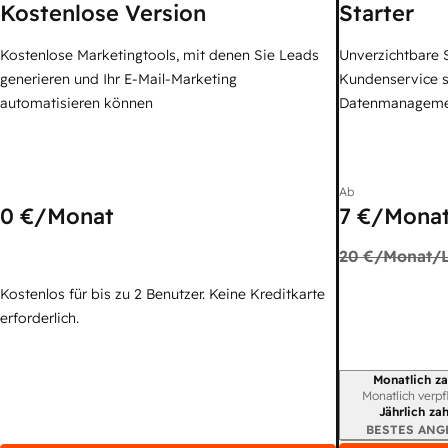
Kostenlose Version
Starter
Kostenlose Marketingtools, mit denen Sie Leads
Unverzichtbare S
generieren und Ihr E-Mail-Marketing
Kundenservice 
automatisieren können
Datenmanagem
Ab
0 €
/Monat
7 €
/Monat
20 €
/Monat/L
Kostenlos für bis zu 2 Benutzer. Keine Kreditkarte
erforderlich.
Monatlich za
Abrechnungszei
Monatlich verpf
Jährlich za
BESTES ANG