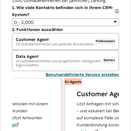
1.000
Guthabeneinheiten bei [jährlicher] Zahlung.
1.
Wie viele Kontakte befinden sich in Ihrem CRM-
System?
0 - 2,000
2.
Funktionen auswählen
Customer Agent
Professional+
50
Guthabeneinheiten pro gelöster Konversation
Data Agent
Starter+
10
Guthabeneinheiten pro ausgeführten intelligenten
Eigenschaften
Benutzerdefinierte Version erstellen
KI-Agents
Customer Agent
perationen mit einem
Löst Anfragen mit schnellen, prä
hre Kunden
– und eskaliert bei Bedarf, damit
d sofort Antworten
auf komplexe Fälle und den Auf
ren
Kundenbindung konzentrieren k