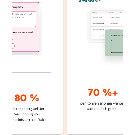
erfahren
70 %+
80 %
der Konversationen werden
schneller
Verbesserung bei der
automatisch gelöst
Verglei
Gewinnung von
keinen
rkenntnissen aus Daten