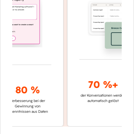
70 %+
80 %
der Konversationen werden
schnelle
Verbesserung bei der
automatisch gelöst
Vergle
Gewinnung von
keinen
rkenntnissen aus Daten