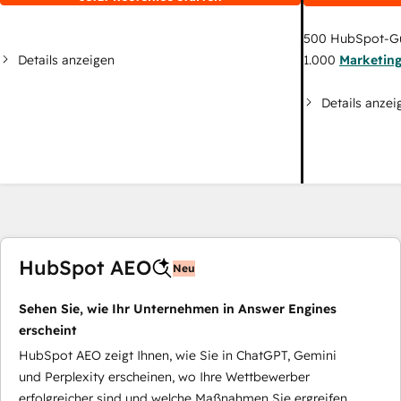
500
HubSpot-G
Details anzeigen
1.000
Marketin
Details anzei
HubSpot AEO
Neu
Sehen Sie, wie Ihr Unternehmen in Answer Engines
erscheint
HubSpot AEO zeigt Ihnen, wie Sie in ChatGPT, Gemini
und Perplexity erscheinen, wo Ihre Wettbewerber
erfolgreicher sind und welche Maßnahmen Sie ergreifen