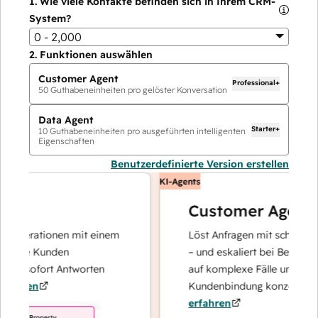
1.
Wie viele Kontakte befinden sich in Ihrem CRM-
System?
0 - 2,000
2.
Funktionen auswählen
Customer Agent
Professional+
50
Guthabeneinheiten pro gelöster Konversation
Data Agent
Starter+
10
Guthabeneinheiten pro ausgeführten intelligenten
Eigenschaften
Benutzerdefinierte Version erstellen
KI-Agents
Customer Agent
operationen mit einem
Löst Anfragen mit schnellen, pr
hre Kunden
– und eskaliert bei Bedarf, dami
d sofort Antworten
auf komplexe Fälle und den Au
hren
Kundenbindung konzentrieren 
erfahren