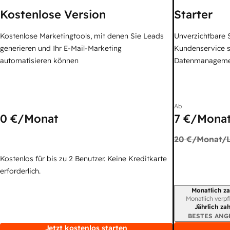
Kostenlose Version
Starter
Kostenlose Marketingtools, mit denen Sie Leads
Unverzichtbare S
generieren und Ihr E-Mail-Marketing
Kundenservice 
automatisieren können
Datenmanagem
Ab
0 €
/Monat
7 €
/Monat
20 €
/Monat/L
Kostenlos für bis zu 2 Benutzer. Keine Kreditkarte
erforderlich.
Monatlich za
Abrechnungszei
Monatlich verpf
Jährlich za
BESTES ANG
Jetzt kostenlos starten