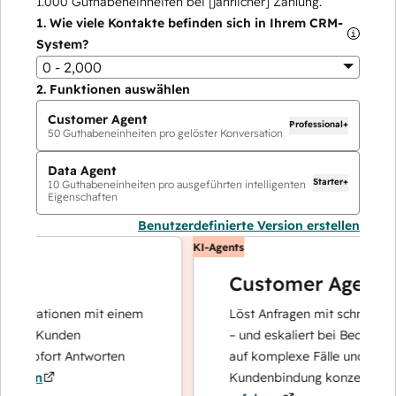
1.000
Guthabeneinheiten bei [jährlicher] Zahlung.
1.
Wie viele Kontakte befinden sich in Ihrem CRM-
System?
0 - 2,000
2.
Funktionen auswählen
Customer Agent
Professional+
50
Guthabeneinheiten pro gelöster Konversation
Data Agent
Starter+
10
Guthabeneinheiten pro ausgeführten intelligenten
Eigenschaften
Benutzerdefinierte Version erstellen
KI-Agents
Customer Agent
erationen mit einem
Löst Anfragen mit schnellen, prä
re Kunden
– und eskaliert bei Bedarf, damit
 sofort Antworten
auf komplexe Fälle und den Aufb
ren
Kundenbindung konzentrieren ka