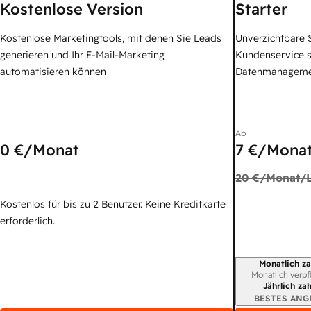
Kostenlose Version
Starter
Kostenlose Marketingtools, mit denen Sie Leads
Unverzichtbare S
generieren und Ihr E-Mail-Marketing
Kundenservice 
automatisieren können
Datenmanagem
Ab
0 €
/Monat
7 €
/Monat
20 €
/Monat/L
Kostenlos für bis zu 2 Benutzer. Keine Kreditkarte
erforderlich.
Monatlich za
Abrechnungszei
Monatlich verpf
Jährlich za
BESTES ANG