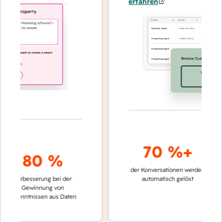
erfahren
70 %+
3
80 %
der Konversationen werden
schneller
Verbesserung bei der
automatisch gelöst
Vergleic
Gewinnung von
keinen 
kenntnissen aus Daten