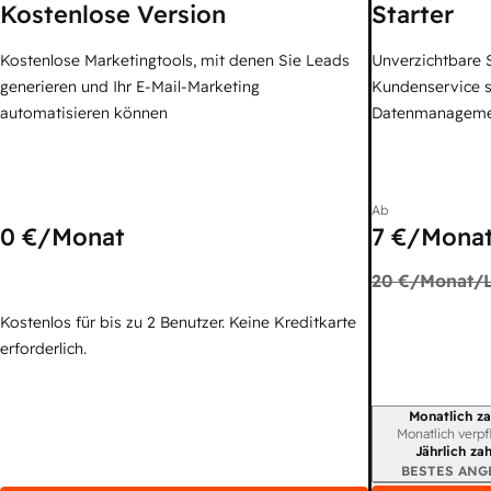
Kostenlose Version
Starter
Kostenlose Marketingtools, mit denen Sie Leads
Unverzichtbare S
generieren und Ihr E-Mail-Marketing
Kundenservice 
automatisieren können
Datenmanagem
Ab
0 €
/Monat
7 €
/Monat
20 €
/Monat/L
Kostenlos für bis zu 2 Benutzer. Keine Kreditkarte
erforderlich.
Monatlich za
Abrechnungszei
Monatlich verpf
Jährlich za
BESTES ANG