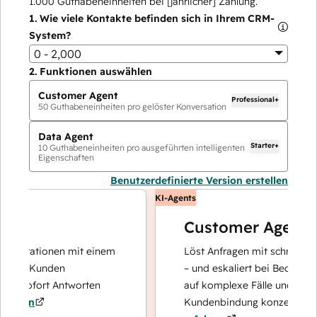
1.000
Guthabeneinheiten bei [jährlicher] Zahlung.
1.
Wie viele Kontakte befinden sich in Ihrem CRM-
System?
0 - 2,000
2.
Funktionen auswählen
Customer Agent
Professional+
50
Guthabeneinheiten pro gelöster Konversation
Data Agent
Starter+
10
Guthabeneinheiten pro ausgeführten intelligenten
Eigenschaften
Benutzerdefinierte Version erstellen
KI-Agents
Customer Agent
erationen mit einem
Löst Anfragen mit schnellen, prä
re Kunden
– und eskaliert bei Bedarf, damit
 sofort Antworten
auf komplexe Fälle und den Aufb
ren
Kundenbindung konzentrieren ka