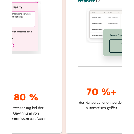
erfahren
70 %+
3
80 %
der Konversationen werden
schneller
Verbesserung bei der
automatisch gelöst
Vergleic
Gewinnung von
keinen 
kenntnissen aus Daten