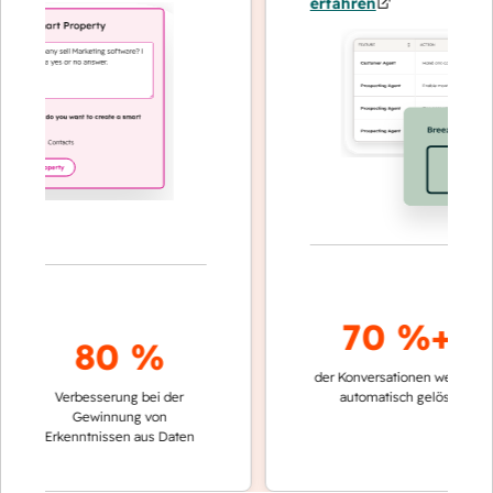
erfahren
70 %+
80 %
der Konversationen werden
schne
Verbesserung bei der
automatisch gelöst
Verg
Gewinnung von
kei
Erkenntnissen aus Daten