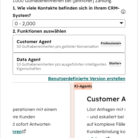
1.000
Guthabeneinheiten bei [jährlicher] Zahlung.
1.
Wie viele Kontakte befinden sich in Ihrem CRM-
System?
0 - 2,000
2.
Funktionen auswählen
Customer Agent
Professional+
50
Guthabeneinheiten pro gelöster Konversation
Data Agent
Starter+
10
Guthabeneinheiten pro ausgeführten intelligenten
Eigenschaften
Benutzerdefinierte Version erstellen
KI-Agents
Customer Agent
enoperationen mit einem
Löst Anfragen mit schnellen, 
r Ihre Kunden
– und eskaliert bei Bedarf, da
 und sofort Antworten
auf komplexe Fälle und den 
fahren
Kundenbindung konzentriere