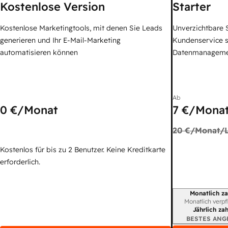
Kostenlose Version
Starter
Kostenlose Marketingtools, mit denen Sie Leads
Unverzichtbare S
generieren und Ihr E-Mail-Marketing
Kundenservice 
automatisieren können
Datenmanagem
Ab
0 €
/Monat
7 €
/Monat
20 €
/Monat/L
Kostenlos für bis zu 2 Benutzer. Keine Kreditkarte
erforderlich.
Monatlich za
Abrechnungszei
Monatlich verpf
Jährlich za
BESTES ANG