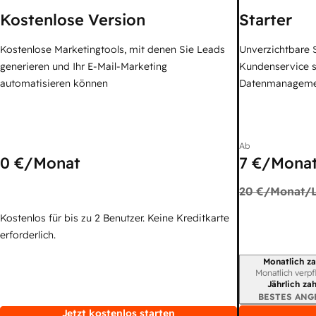
Kostenlose Version
Starter
Kostenlose Marketingtools, mit denen Sie Leads
Unverzichtbare S
generieren und Ihr E-Mail-Marketing
Kundenservice 
automatisieren können
Datenmanagem
Ab
0 €
/Monat
7 €
/Monat
20 €
/Monat/L
Kostenlos für bis zu 2 Benutzer. Keine Kreditkarte
erforderlich.
Monatlich za
Abrechnungszei
Monatlich verpf
Jährlich za
BESTES ANG
Jetzt kostenlos starten