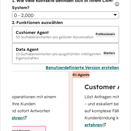
1.
Wie viele Kontakte befinden sich in Ihrem CRM-
System?
0 - 2,000
2.
Funktionen auswählen
Customer Agent
Professional+
50
Guthabeneinheiten pro gelöster Konversation
Data Agent
Starter+
10
Guthabeneinheiten pro ausgeführten intelligenten
Eigenschaften
Benutzerdefinierte Version erstellen
KI-Agents
Customer Agent
tenoperationen mit einem
Löst Anfragen mit schnellen
er Ihre Kunden
– und eskaliert bei Bedarf, 
t und sofort Antworten
auf komplexe Fälle und den
rfahren
Kundenbindung konzentrier
erfahren