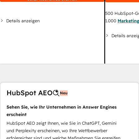
500
HubSpot-G
Details anzeigen
1.000
Marketin
Details anzei
HubSpot AEO
Neu
Sehen Sie, wie Ihr Unternehmen in Answer Engines
erscheint
HubSpot AEO zeigt Ihnen, wie Sie in ChatGPT, Gemini
und Perplexity erscheinen, wo Ihre Wettbewerber
erfolgreicher sind und welche Maßnahmen Sie ergreifen