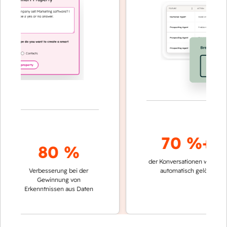
70 %+
80 %
der Konversationen werden
schn
Verbesserung bei der
automatisch gelöst
Ve
Gewinnung von
ke
Erkenntnissen aus Daten