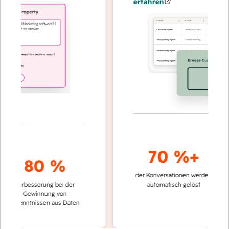
erfahren
70 %+
80 %
der Konversationen werden
schneller
Verbesserung bei der
automatisch gelöst
Verglei
Gewinnung von
keinen 
rkenntnissen aus Daten