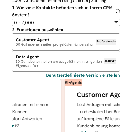
1.000
Guthabeneinheiten bei [jährlicher] Zahlung.
1.
Wie viele Kontakte befinden sich in Ihrem CRM-
System?
0 - 2,000
2.
Funktionen auswählen
Customer Agent
Professional+
50
Guthabeneinheiten pro gelöster Konversation
Data Agent
Starter+
10
Guthabeneinheiten pro ausgeführten intelligenten
Eigenschaften
Benutzerdefinierte Version erstellen
KI-Agents
Customer Agent
perationen mit einem
Löst Anfragen mit schnellen, prä
hre Kunden
– und eskaliert bei Bedarf, damit
d sofort Antworten
auf komplexe Fälle und den Auf
ren
Kundenbindung konzentrieren k