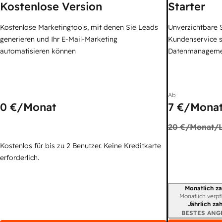
Kostenlose Version
Starter
Kostenlose Marketingtools, mit denen Sie Leads
Unverzichtbare S
generieren und Ihr E-Mail-Marketing
Kundenservice 
automatisieren können
Datenmanagem
Ab
0 €
/Monat
7 €
/Monat
20 €
/Monat/L
Kostenlos für bis zu 2 Benutzer. Keine Kreditkarte
erforderlich.
Monatlich za
Abrechnungszei
Monatlich verpf
Jährlich za
BESTES ANG