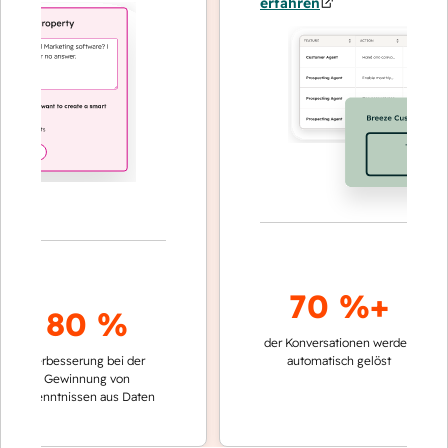
erfahren
70 %+
80 %
der Konversationen werden
schneller
Verbesserung bei der
automatisch gelöst
Vergleic
Gewinnung von
keinen 
kenntnissen aus Daten