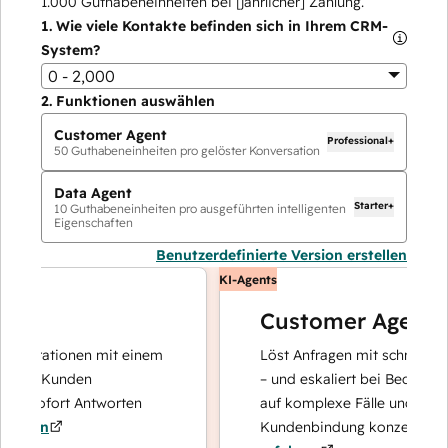
1.000
Guthabeneinheiten bei [jährlicher] Zahlung.
1.
Wie viele Kontakte befinden sich in Ihrem CRM-
System?
0 - 2,000
2.
Funktionen auswählen
Customer Agent
Professional+
50
Guthabeneinheiten pro gelöster Konversation
Data Agent
Starter+
10
Guthabeneinheiten pro ausgeführten intelligenten
Eigenschaften
Benutzerdefinierte Version erstellen
KI-Agents
Customer Agent
perationen mit einem
Löst Anfragen mit schnellen, prä
re Kunden
– und eskaliert bei Bedarf, damit
 sofort Antworten
auf komplexe Fälle und den Auf
ren
Kundenbindung konzentrieren k