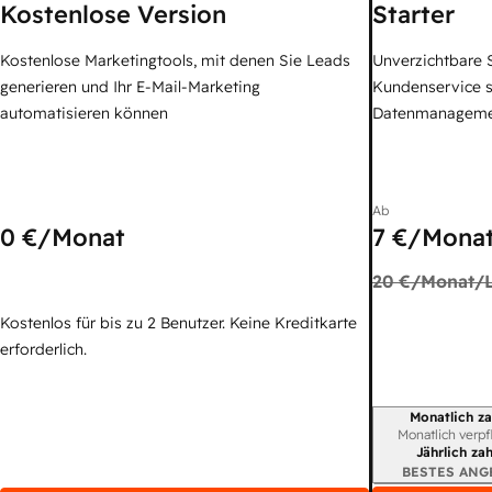
Kostenlose Version
Starter
Kostenlose Marketingtools, mit denen Sie Leads
Unverzichtbare S
generieren und Ihr E-Mail-Marketing
Kundenservice 
automatisieren können
Datenmanagem
Ab
0 €
/Monat
7 €
/Monat
20 €
/Monat/L
Kostenlos für bis zu 2 Benutzer. Keine Kreditkarte
erforderlich.
Monatlich za
Abrechnungszei
Monatlich verpf
Jährlich za
BESTES ANG