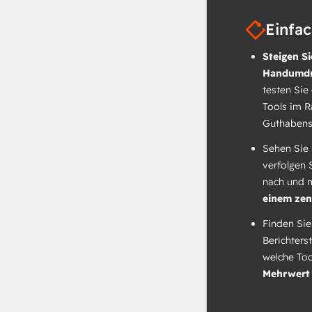
Einfa
Steigen Si
Handumdr
testen Sie
Tools im 
Guthabens
Sehen Sie 
verfolgen 
nach und 
einem zen
Finden Sie
Berichters
welche To
Mehrwert 