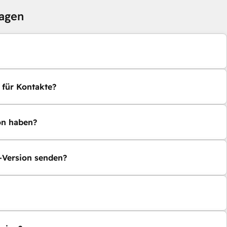
ragen
 für Kontakte?
on haben?
b-Version senden?