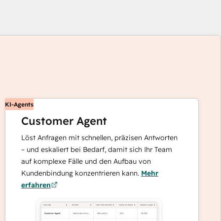
enden
KI-Agents
Customer Agent
Löst Anfragen mit schnellen, präzisen Antworten
tasten,
– und eskaliert bei Bedarf, damit sich Ihr Team
auf komplexe Fälle und den Aufbau von
re
Kundenbindung konzentrieren kann.
Mehr
ente
erfahren
zeigen