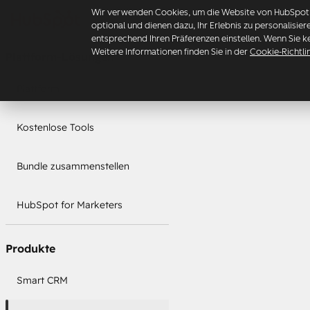
Wir verwenden Cookies, um die Website von HubSpot z
optional und dienen dazu, Ihr Erlebnis zu personalisie
entsprechend Ihren Präferenzen einstellen. Wenn Sie k
Weitere Informationen finden Sie in der
Cookie-Richtli
Plattform-Lösungen
Plattform
Kostenlose Tools
Bundle zusammenstellen
HubSpot for Marketers
Produkte
Smart CRM