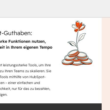
-Guthaben:
arke Funktionen nutzen,
eit in Ihrem eigenen Tempo
Verw
Sie
die
 leistungsstarke Tools, um Ihre
Pfeil
 zu Ihren Teams zu skalieren. Sie
um
Tools mithilfe von HubSpot-
ande
en – einer einfachen und
Elem
ichkeit, nur für das zu bezahlen,
anzu
igen.