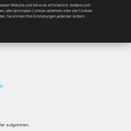
erer Website und Services erforderlich. Andere sind
Menü
mmen, alle optionalen Cookies ablehnen oder die Cookies
t. Sie können Ihre Einstellungen jederzeit ändern.
 Hub
gaktionen, die Wachstum fördern.
ler aufgetreten.