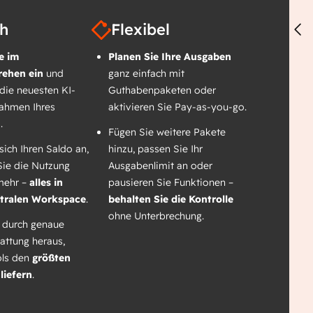
ch
Flexibel
e im
Planen Sie Ihre Ausgaben
ehen ein
und
ganz einfach mit
 die neuesten KI-
Guthabenpaketen oder
Rahmen Ihres
aktivieren Sie Pay-as-you-go.
.
Fügen Sie weitere Pakete
sich Ihren Saldo an,
hinzu, passen Sie Ihr
Sie die Nutzung
Ausgabenlimit an oder
mehr –
alles in
pausieren Sie Funktionen –
tralen Workspace
.
behalten Sie die Kontrolle
ohne Unterbrechung.
 durch genaue
tattung heraus,
ols den
größten
liefern
.