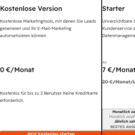
Kostenlose Version
Starter
Kostenlose Marketingtools, mit denen Sie Leads
Unverzichtbare S
generieren und Ihr E-Mail-Marketing
Kundenservice 
automatisieren können
Datenmanagem
Ab
0 €
/Monat
7 €
/Monat
20 €
/Monat/L
Kostenlos für bis zu 2 Benutzer. Keine Kreditkarte
erforderlich.
Monatlich za
Abrechnungszei
Monatlich verpf
Jährlich za
BESTES ANG
Jetzt kostenlos starten