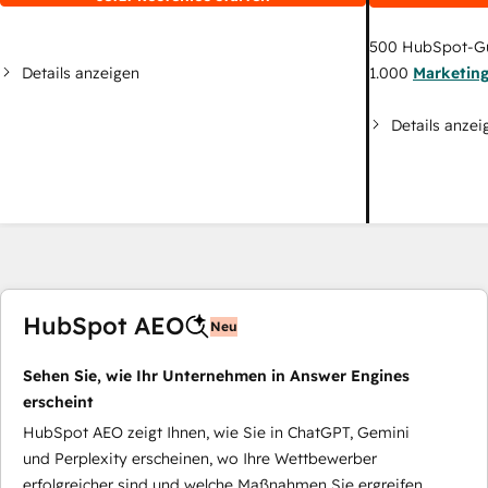
500
HubSpot-G
Details anzeigen
1.000
Marketin
Details anzei
HubSpot AEO
Neu
Sehen Sie, wie Ihr Unternehmen in Answer Engines
erscheint
HubSpot AEO zeigt Ihnen, wie Sie in ChatGPT, Gemini
und Perplexity erscheinen, wo Ihre Wettbewerber
erfolgreicher sind und welche Maßnahmen Sie ergreifen