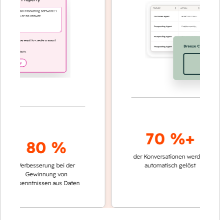
70 %+
80 %
der Konversationen werden
schnell
Verbesserung bei der
automatisch gelöst
Vergle
Gewinnung von
keine
Erkenntnissen aus Daten