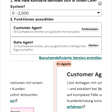
1.
Wie viele Kontakte befinden sich in Ihrem CRM-
System?
0 - 2,000
2.
Funktionen auswählen
Customer Agent
Professional+
50
Guthabeneinheiten pro gelöster Konversation
Data Agent
Starter+
10
Guthabeneinheiten pro ausgeführten intelligenten
Eigenschaften
Benutzerdefinierte Version erstellen
KI-Agents
Customer Agent
operationen mit einem
Löst Anfragen mit schnellen, pr
Ihre Kunden
– und eskaliert bei Bedarf, dami
nd sofort Antworten
auf komplexe Fälle und den Au
hren
Kundenbindung konzentrieren 
erfahren