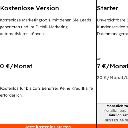
Kostenlose Version
Starter
Kostenlose Marketingtools, mit denen Sie Leads
Unverzichtbare S
generieren und Ihr E-Mail-Marketing
Kundenservice 
automatisieren können
Datenmanagem
Ab
0 €
/Monat
7 €
/Monat
20 €
/Monat/L
Kostenlos für bis zu 2 Benutzer. Keine Kreditkarte
erforderlich.
Monatlich za
Abrechnungszei
Monatlich verpf
Jährlich za
BESTES ANG
Jetzt kostenlos starten