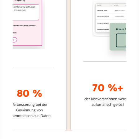
70 %+
80 %
der Konversationen werden
schnell
Verbesserung bei der
automatisch gelöst
Vergl
Gewinnung von
keine
Erkenntnissen aus Daten