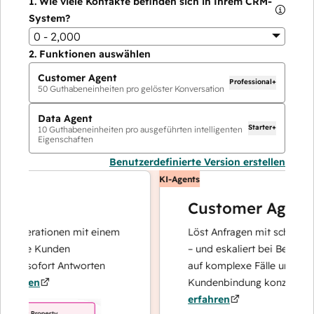
1.
Wie viele Kontakte befinden sich in Ihrem CRM-
System?
0 - 2,000
2.
Funktionen auswählen
Customer Agent
Professional+
50
Guthabeneinheiten pro gelöster Konversation
Data Agent
Starter+
10
Guthabeneinheiten pro ausgeführten intelligenten
Eigenschaften
Benutzerdefinierte Version erstellen
KI-Agents
Customer Agent
noperationen mit einem
Löst Anfragen mit schnellen, p
 Ihre Kunden
– und eskaliert bei Bedarf, dam
und sofort Antworten
auf komplexe Fälle und den A
ahren
Kundenbindung konzentrieren
erfahren