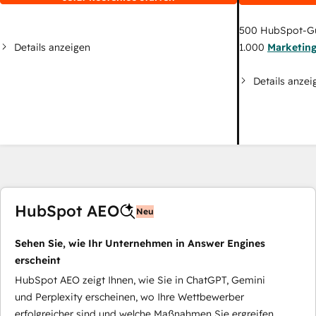
500
HubSpot-G
Details anzeigen
1.000
Marketin
Details anzei
HubSpot AEO
Neu
Sehen Sie, wie Ihr Unternehmen in Answer Engines
erscheint
HubSpot AEO zeigt Ihnen, wie Sie in ChatGPT, Gemini
und Perplexity erscheinen, wo Ihre Wettbewerber
erfolgreicher sind und welche Maßnahmen Sie ergreifen