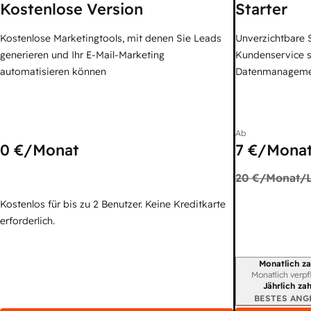
Kostenlose Version
Starter
Kostenlose Marketingtools, mit denen Sie Leads
Unverzichtbare S
generieren und Ihr E-Mail-Marketing
Kundenservice 
automatisieren können
Datenmanagem
Ab
0 €
/Monat
7 €
/Monat
20 €
/Monat/L
Kostenlos für bis zu 2 Benutzer. Keine Kreditkarte
erforderlich.
Monatlich za
Abrechnungszei
Monatlich verpf
Jährlich za
BESTES ANG