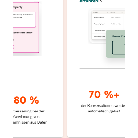
erfahren
70 %+
3
80 %
der Konversationen werden
schneller
Verbesserung bei der
automatisch gelöst
Vergleic
Gewinnung von
keinen 
kenntnissen aus Daten