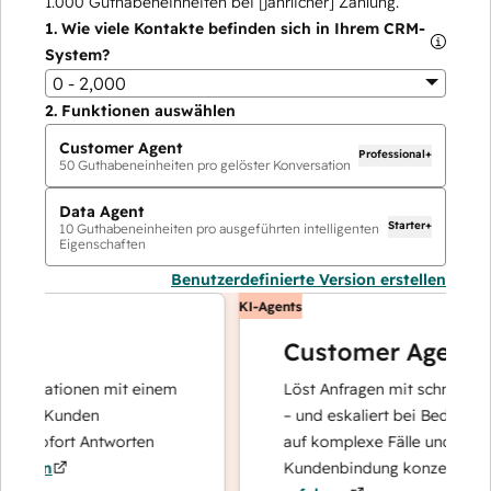
1.000
Guthabeneinheiten bei [jährlicher] Zahlung.
1.
Wie viele Kontakte befinden sich in Ihrem CRM-
System?
0 - 2,000
2.
Funktionen auswählen
Customer Agent
Professional+
50
Guthabeneinheiten pro gelöster Konversation
Data Agent
Starter+
10
Guthabeneinheiten pro ausgeführten intelligenten
Eigenschaften
Benutzerdefinierte Version erstellen
KI-Agents
Customer Agent
perationen mit einem
Löst Anfragen mit schnellen, prä
re Kunden
– und eskaliert bei Bedarf, damit
 sofort Antworten
auf komplexe Fälle und den Auf
ren
Kundenbindung konzentrieren k