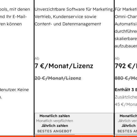
ools, mit denen
Unverzichtbare Software für Marketing,
Für Market
nd Ihr E-Mail-
Vertrieb, Kundenservice sowie
Omni-Chan
ren können
Content- und Datenmanagement
Automatisi
durchführe
skalierbar
aufzubaue
Ab
Ab
7 €
/Monat/Lizenz
792 €
/
20 €
/Monat/Lizenz
880 €
/Mo
Benutzer. Keine
Enthält 3 
.
Zusätzliche
45 €
/Monat
Monatlich zahlen
Monatlich
Abrechnungszeitraum
Abrechnun
Monatlich verpflichten
Jährlich ve
Jährlich zahlen
Jährlich
BESTES ANGEBOT
BESTES 