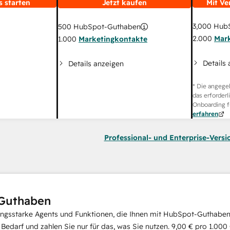
s starten
Jetzt kaufen
Mit Ve
3,000
HubS
500
HubSpot-Guthaben
2.000
Mar
1.000
Marketingkontakte
Details
Details anzeigen
* Die angege
das erforderl
Onboarding f
erfahren
Professional- und Enterprise-Versi
Guthaben
ungsstarke Agents und Funktionen, die Ihnen mit HubSpot-Guthaben 
i Bedarf und zahlen Sie nur für das, was Sie nutzen.
9,00 €
pro
1.000