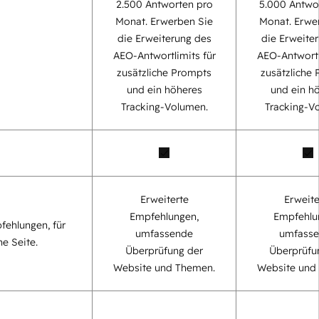
2.500 Antworten pro
5.000 Antwo
Monat. Erwerben Sie
Monat. Erwe
die Erweiterung des
die Erweite
AEO-Antwortlimits für
AEO-Antwortl
zusätzliche Prompts
zusätzliche
und ein höheres
und ein h
Tracking-Volumen.
Tracking-V
Erweiterte
Erweite
Empfehlungen,
Empfehlu
fehlungen, für
umfassende
umfass
ne Seite.
Überprüfung der
Überprüfu
Website und Themen.
Website und