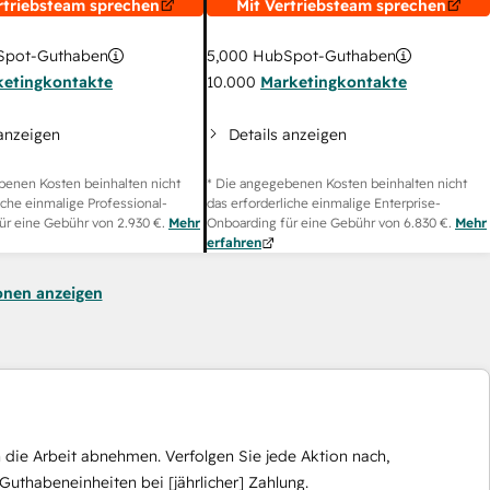
rtriebsteam sprechen
Mit Vertriebsteam sprechen
pot-Guthaben
5,000
HubSpot-Guthaben
ketingkontakte
10.000
Marketingkontakte
 anzeigen
Details anzeigen
benen Kosten beinhalten nicht
* Die angegebenen Kosten beinhalten nicht
iche einmalige Professional-
das erforderliche einmalige Enterprise-
ür eine Gebühr von
2.930 €
.
Mehr
Onboarding für eine Gebühr von
6.830 €
.
Mehr
erfahren
onen anzeigen
die Arbeit abnehmen. Verfolgen Sie jede Aktion nach,
Guthabeneinheiten bei [jährlicher] Zahlung.