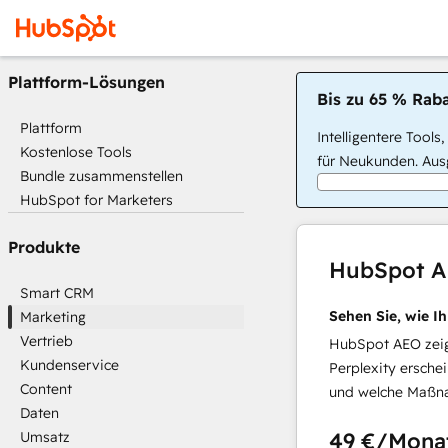
Plattform-Lösungen
Bis zu 65 % Raba
Plattform
Intelligentere Tools
Kostenlose Tools
für Neukunden. Ausg
Bundle zusammenstellen
HubSpot for Marketers
Produkte
HubSpot 
Smart CRM
Sehen Sie, wie I
Marketing
Vertrieb
HubSpot AEO zeigt
Kundenservice
Perplexity ersche
Content
und welche Maßna
Daten
49 €
/Mona
Umsatz