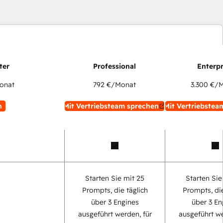
onat
792 €
/Monat
3.300 €
/M
n
Mit Vertriebsteam sprechen
Mit Vertriebstea
Starten Sie mit 25
Starten Sie
Prompts, die täglich
Prompts, die
über 3 Engines
über 3 En
ausgeführt werden, für
ausgeführt we