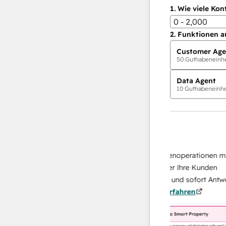
1.
Wie viele Kon
0 - 2,000
2.
Funktionen a
Customer Age
50
Guthabeneinhei
Data Agent
10
Guthabeneinhei
KI-Agents
Data Agent
n Antworten
Skalieren Sie Ihrer Datenoperationen mit ei
 Ihr Team
KI-gestützten Agent, der Ihre Kunden
on
recherchiert, analysiert und sofort Antworten
Mehr
über sie liefert.
Mehr erfahren