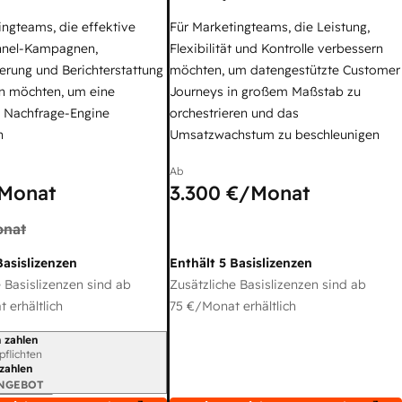
ingteams, die effektive
Für Marketingteams, die Leistung,
nel-Kampagnen,
Flexibilität und Kontrolle verbessern
erung und Berichterstattung
möchten, um datengestützte Customer
n möchten, um eine
Journeys in großem Maßstab zu
e Nachfrage-Engine
orchestrieren und das
n
Umsatzwachstum zu beschleunigen
Ab
Monat
3.300 €
/Monat
nat
Basislizenzen
Enthält 5 Basislizenzen
 Basislizenzen sind ab
Zusätzliche Basislizenzen sind ab
 erhältlich
75 €
/Monat erhältlich
 zahlen
gszeitraum
rpflichten
 zahlen
ANGEBOT