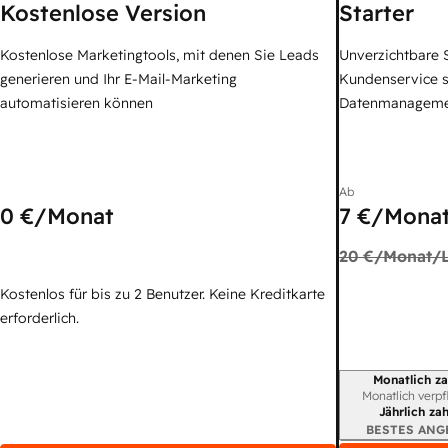
Kostenlose Version
Starter
Kostenlose Marketingtools, mit denen Sie Leads
Unverzichtbare S
generieren und Ihr E-Mail-Marketing
Kundenservice 
automatisieren können
Datenmanagem
Ab
0 €
/Monat
7 €
/Monat
20 €
/Monat/L
Kostenlos für bis zu 2 Benutzer. Keine Kreditkarte
erforderlich.
Monatlich za
Abrechnungszei
Monatlich verpf
Jährlich za
BESTES ANG