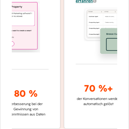
erfahren
70 %+
80 %
der Konversationen werden
schneller
Verbesserung bei der
automatisch gelöst
Verglei
Gewinnung von
keinen
rkenntnissen aus Daten