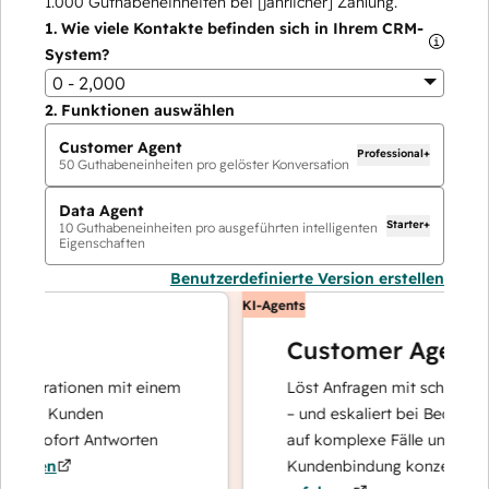
1.000
Guthabeneinheiten bei [jährlicher] Zahlung.
1.
Wie viele Kontakte befinden sich in Ihrem CRM-
System?
0 - 2,000
2.
Funktionen auswählen
Customer Agent
Professional+
50
Guthabeneinheiten pro gelöster Konversation
Data Agent
Starter+
10
Guthabeneinheiten pro ausgeführten intelligenten
Eigenschaften
Benutzerdefinierte Version erstellen
KI-Agents
Customer Agent
perationen mit einem
Löst Anfragen mit schnellen, prä
hre Kunden
– und eskaliert bei Bedarf, damit
d sofort Antworten
auf komplexe Fälle und den Auf
ren
Kundenbindung konzentrieren k