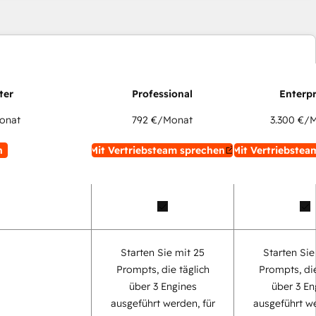
onat
792 €
/Monat
3.300 €
/M
n
Mit Vertriebsteam sprechen
Mit Vertriebstea
Starten Sie mit 25
Starten Sie
Prompts, die täglich
Prompts, die
über 3 Engines
über 3 En
ausgeführt werden, für
ausgeführt we