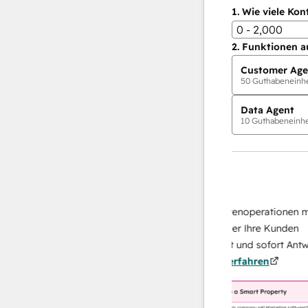
1.
Wie viele Kon
0 - 2,000
2.
Funktionen a
Customer Age
50
Guthabeneinhei
Data Agent
10
Guthabeneinhei
KI-Agents
Data Agent
n Antworten
Skalieren Sie Ihrer Datenoperationen mit e
h Ihr Team
KI-gestützten Agent, der Ihre Kunden
von
recherchiert, analysiert und sofort Antworte
Mehr
über sie liefert.
Mehr erfahren