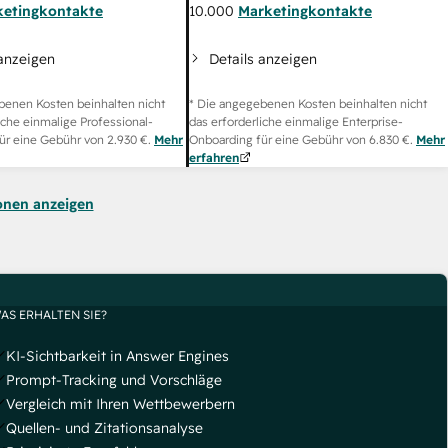
ketingkontakte
10.000
Marketingkontakte
 anzeigen
Details anzeigen
benen Kosten beinhalten nicht
* Die angegebenen Kosten beinhalten nicht
iche einmalige Professional-
das erforderliche einmalige Enterprise-
ür eine Gebühr von
2.930 €
.
Mehr
Onboarding für eine Gebühr von
6.830 €
.
Mehr
erfahren
onen anzeigen
AS ERHALTEN SIE?
KI-Sichtbarkeit in Answer Engines
Prompt-Tracking und Vorschläge
Vergleich mit Ihren Wettbewerbern
Quellen- und Zitationsanalyse