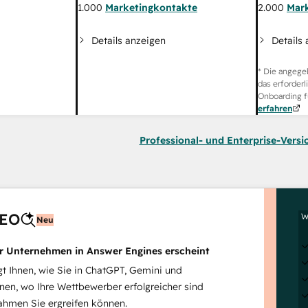
2.000
Mar
1.000
Marketingkontakte
Details
Details anzeigen
* Die angege
das erforderl
Onboarding f
erfahren
Professional- und Enterprise-Versi
AEO
W
Neu
hr Unternehmen in Answer Engines erscheint
 Ihnen, wie Sie in ChatGPT, Gemini und
inen, wo Ihre Wettbewerber erfolgreicher sind
hmen Sie ergreifen können.