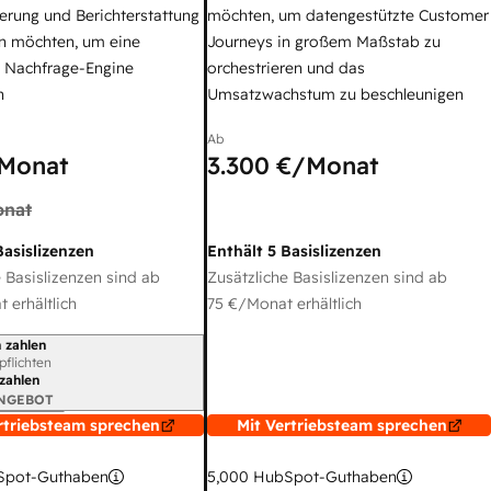
erung und Berichterstattung
möchten, um datengestützte Customer
n möchten, um eine
Journeys in großem Maßstab zu
e Nachfrage-Engine
orchestrieren und das
n
Umsatzwachstum zu beschleunigen
Ab
Monat
3.300 €
/Monat
nat
Basislizenzen
Enthält 5 Basislizenzen
 Basislizenzen sind ab
Zusätzliche Basislizenzen sind ab
 erhältlich
75 €
/Monat erhältlich
 zahlen
gszeitraum
rpflichten
 zahlen
ANGEBOT
rtriebsteam sprechen
Mit Vertriebsteam sprechen
pot-Guthaben
5,000
HubSpot-Guthaben