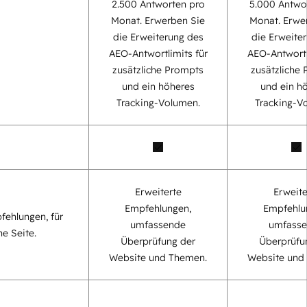
2.500 Antworten pro
5.000 Antwo
Monat. Erwerben Sie
Monat. Erwe
die Erweiterung des
die Erweite
AEO-Antwortlimits für
AEO-Antwortl
zusätzliche Prompts
zusätzliche
und ein höheres
und ein h
Tracking-Volumen.
Tracking-V
Erweiterte
Erweite
Empfehlungen,
Empfehlu
fehlungen, für
umfassende
umfass
ne Seite.
Überprüfung der
Überprüfu
Website und Themen.
Website und