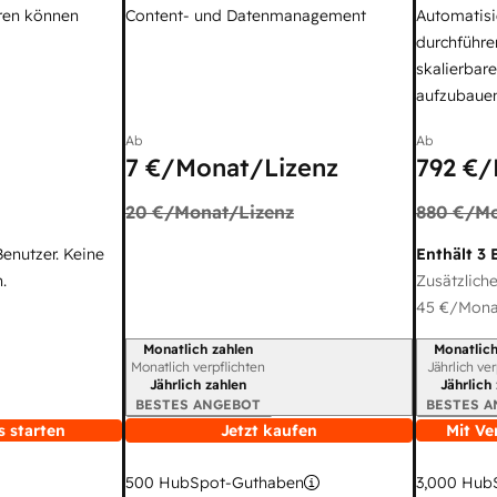
ren können
Content- und Datenmanagement
Automatisi
durchführe
skalierbar
aufzubaue
Ab
Ab
7 €
/Monat/Lizenz
792 €
/
20 €
/Monat/Lizenz
880 €
/Mo
Benutzer. Keine
Enthält 3 
.
Zusätzliche
45 €
/Monat
Monatlich zahlen
Monatlich
Abrechnungszeitraum
Abrechnun
Monatlich verpflichten
Jährlich ve
Jährlich zahlen
Jährlich
BESTES ANGEBOT
BESTES 
s starten
Jetzt kaufen
Mit Ve
3,000
HubS
500
HubSpot-Guthaben