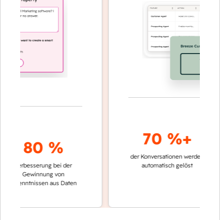
70 %+
80 %
der Konversationen werden
schneller
Verbesserung bei der
automatisch gelöst
Verglei
Gewinnung von
keinen 
rkenntnissen aus Daten