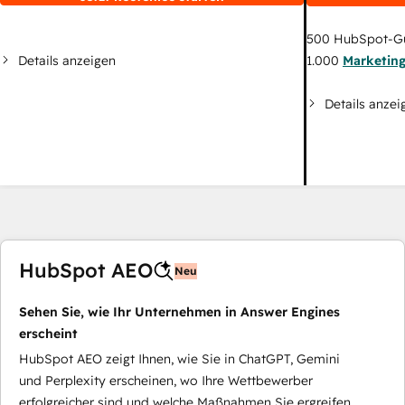
500
HubSpot-G
Details anzeigen
1.000
Marketin
Details anzei
HubSpot AEO
Neu
Sehen Sie, wie Ihr Unternehmen in Answer Engines
erscheint
HubSpot AEO zeigt Ihnen, wie Sie in ChatGPT, Gemini
und Perplexity erscheinen, wo Ihre Wettbewerber
erfolgreicher sind und welche Maßnahmen Sie ergreifen