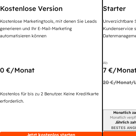
Kostenlose Version
Starter
Kostenlose Marketingtools, mit denen Sie Leads
Unverzichtbare S
generieren und Ihr E-Mail-Marketing
Kundenservice 
automatisieren können
Datenmanagem
Ab
0 €
/Monat
7 €
/Monat
20 €
/Monat/L
Kostenlos für bis zu 2 Benutzer. Keine Kreditkarte
erforderlich.
Monatlich za
Abrechnungszei
Monatlich verpf
Jährlich za
BESTES ANG
Jetzt kostenlos starten