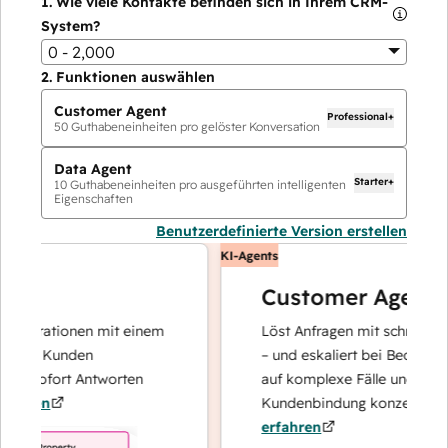
1.
Wie viele Kontakte befinden sich in Ihrem CRM-
System?
0 - 2,000
2.
Funktionen auswählen
Customer Agent
Professional+
50
Guthabeneinheiten pro gelöster Konversation
Data Agent
Starter+
10
Guthabeneinheiten pro ausgeführten intelligenten
Eigenschaften
Benutzerdefinierte Version erstellen
KI-Agents
Customer Agent
perationen mit einem
Löst Anfragen mit schnellen, prä
hre Kunden
– und eskaliert bei Bedarf, damit
d sofort Antworten
auf komplexe Fälle und den Auf
ren
Kundenbindung konzentrieren k
erfahren