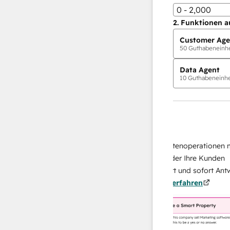
0 - 2,000
2.
Funktionen a
Customer Age
50
Guthabeneinhei
Data Agent
10
Guthabeneinhei
KI-Agents
Data Agent
en Antworten
Skalieren Sie Ihrer Datenoperationen mit e
h Ihr Team
KI-gestützten Agent, der Ihre Kunden
von
recherchiert, analysiert und sofort Antworte
.
Mehr
über sie liefert.
Mehr erfahren