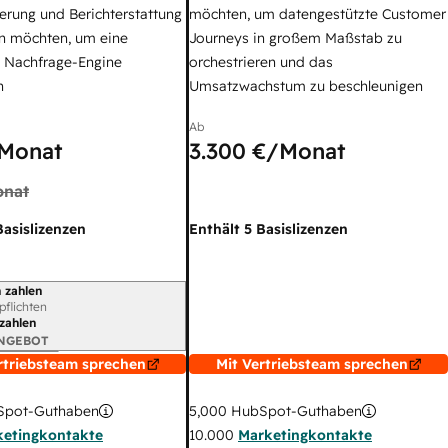
erung und Berichterstattung
möchten, um datengestützte Customer
n möchten, um eine
Journeys in großem Maßstab zu
e Nachfrage-Engine
orchestrieren und das
n
Umsatzwachstum zu beschleunigen
Ab
Monat
3.300 €
/Monat
nat
Basislizenzen
Enthält 5 Basislizenzen
 zahlen
gszeitraum
rpflichten
 zahlen
ANGEBOT
rtriebsteam sprechen
Mit Vertriebsteam sprechen
pot-Guthaben
5,000
HubSpot-Guthaben
ketingkontakte
10.000
Marketingkontakte