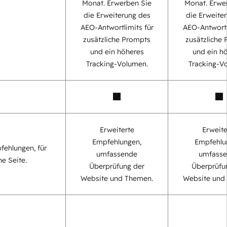
Monat. Erwerben Sie
Monat. Erwe
die Erweiterung des
die Erweite
AEO-Antwortlimits für
AEO-Antwortl
zusätzliche Prompts
zusätzliche
und ein höheres
und ein h
Tracking-Volumen.
Tracking-V
Erweiterte
Erweite
Empfehlungen,
Empfehlu
fehlungen, für
umfassende
umfass
ne Seite.
Überprüfung der
Überprüfu
Website und Themen.
Website und