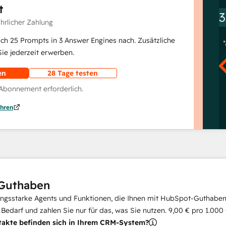
t
3
ährlicher Zahlung
lich 25 Prompts in 3 Answer Engines nach. Zusätzliche
e jederzeit erwerben.
en
28 Tage testen
 Abonnement erforderlich.
hren
Guthaben
ungsstarke Agents und Funktionen, die Ihnen mit HubSpot-Guthaben 
i Bedarf und zahlen Sie nur für das, was Sie nutzen.
9,00 €
pro
1.000
takte befinden sich in Ihrem CRM-System?