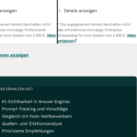
 anzeigen
Details anzeigen
benen Kosten beinhalten nicht
* Die angegebenen Kosten beinhalten nicht
iche einmalige Professional-
das erforderliche einmalige Enterprise-
ür eine Gebühr von
2.930 €
.
Mehr
Onboarding für eine Gebühr von
6.830 €
.
Mehr
erfahren
onen anzeigen
AS ERHALTEN SIE?
KI-Sichtbarkeit in Answer Engines
Prompt-Tracking und Vorschläge
Vergleich mit Ihren Wettbewerbern
Quellen- und Zitationsanalyse
Priorisierte Empfehlungen