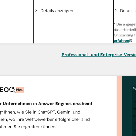
Details
Details anzeigen
* Die angege
das erforderl
Onboarding f
erfahren
Professional- und Enterprise-Versi
AEO
W
Neu
hr Unternehmen in Answer Engines erscheint
 Ihnen, wie Sie in ChatGPT, Gemini und
inen, wo Ihre Wettbewerber erfolgreicher sind
hmen Sie ergreifen können.