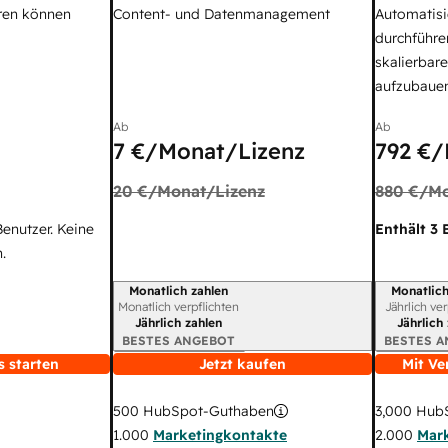
ren können
Content- und Datenmanagement
Automatisi
durchführe
skalierbar
aufzubaue
Ab
Ab
7 €
/Monat/Lizenz
792 €
/
20 €
/Monat/Lizenz
880 €
/Mo
Benutzer. Keine
Enthält 3 
.
Monatlich zahlen
Monatlich
Abrechnungszeitraum
Abrechnun
Monatlich verpflichten
Jährlich ve
Jährlich zahlen
Jährlich
BESTES ANGEBOT
BESTES 
s starten
Jetzt kaufen
Mit Ve
3,000
HubS
500
HubSpot-Guthaben
2.000
Mar
1.000
Marketingkontakte