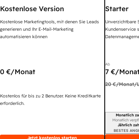
Kostenlose Version
Starter
Kostenlose Marketingtools, mit denen Sie Leads
Unverzichtbare S
generieren und Ihr E-Mail-Marketing
Kundenservice 
automatisieren können
Datenmanagem
Ab
0 €
/Monat
7 €
/Monat
20 €
/Monat/L
Kostenlos für bis zu 2 Benutzer. Keine Kreditkarte
erforderlich.
Monatlich za
Abrechnungszei
Monatlich verpf
Jährlich za
BESTES ANG
Jetzt kostenlos starten