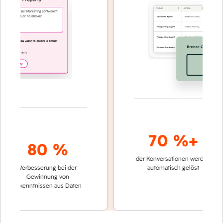
70 %+
80 %
der Konversationen werden
schnell
Verbesserung bei der
automatisch gelöst
Vergle
Gewinnung von
keine
Erkenntnissen aus Daten