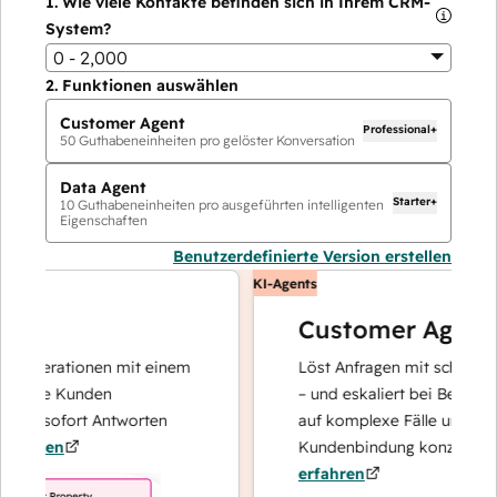
1.
Wie viele Kontakte befinden sich in Ihrem CRM-
System?
0 - 2,000
2.
Funktionen auswählen
Customer Agent
Professional+
50
Guthabeneinheiten pro gelöster Konversation
Data Agent
Starter+
10
Guthabeneinheiten pro ausgeführten intelligenten
Eigenschaften
Benutzerdefinierte Version erstellen
KI-Agents
Customer Agent
operationen mit einem
Löst Anfragen mit schnellen, pr
Ihre Kunden
– und eskaliert bei Bedarf, dami
nd sofort Antworten
auf komplexe Fälle und den Au
hren
Kundenbindung konzentrieren 
erfahren