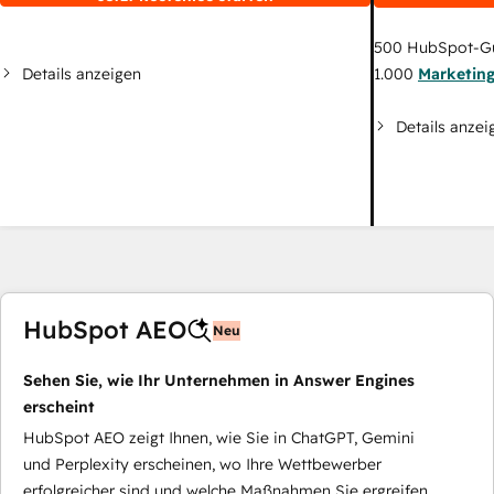
500
HubSpot-G
Details anzeigen
1.000
Marketin
Details anzei
HubSpot AEO
Neu
Sehen Sie, wie Ihr Unternehmen in Answer Engines
erscheint
HubSpot AEO zeigt Ihnen, wie Sie in ChatGPT, Gemini
und Perplexity erscheinen, wo Ihre Wettbewerber
erfolgreicher sind und welche Maßnahmen Sie ergreifen