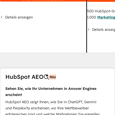
500
HubSpot-G
Details anzeigen
1.000
Marketin
Details anzei
HubSpot AEO
Neu
Sehen Sie, wie Ihr Unternehmen in Answer Engines
erscheint
HubSpot AEO zeigt Ihnen, wie Sie in ChatGPT, Gemini
und Perplexity erscheinen, wo Ihre Wettbewerber
erfolgreicher sind und welche Maßnahmen Sie ergreifen