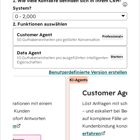
1.
Wie viele Kontakte befinden sich in Ihrem CRM-
System?
0 - 2,000
2.
Funktionen auswählen
Customer Agent
Professional+
50
Guthabeneinheiten pro gelöster Konversation
Data Agent
Starter+
10
Guthabeneinheiten pro ausgeführten intelligenten
Eigenschaften
Benutzerdefinierte Version erstellen
KI-Agents
Customer Agent
perationen mit einem
Löst Anfragen mit schnellen, pr
hre Kunden
– und eskaliert bei Bedarf, dami
d sofort Antworten
auf komplexe Fälle und den Auf
ren
Kundenbindung konzentrieren k
erfahren