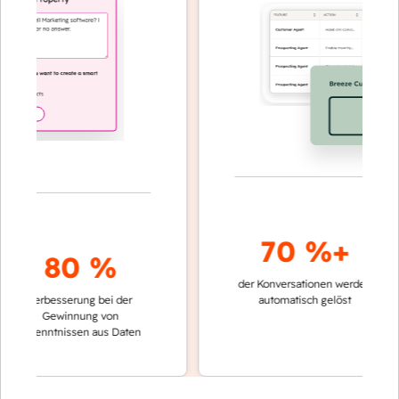
70 %+
80 %
der Konversationen werden
schnelle
Verbesserung bei der
automatisch gelöst
Verglei
Gewinnung von
keinen
rkenntnissen aus Daten