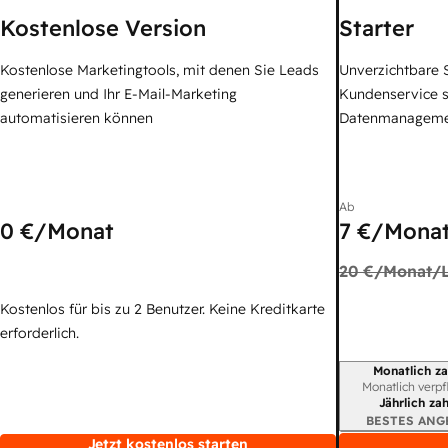
Kostenlose Version
Starter
Kostenlose Marketingtools, mit denen Sie Leads
Unverzichtbare S
generieren und Ihr E-Mail-Marketing
Kundenservice 
automatisieren können
Datenmanagem
Ab
0 €
/Monat
7 €
/Monat
20 €
/Monat/L
Kostenlos für bis zu 2 Benutzer. Keine Kreditkarte
erforderlich.
Monatlich za
Abrechnungszei
Monatlich verpf
Jährlich za
BESTES ANG
Jetzt kostenlos starten