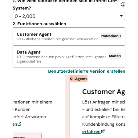
1.
Wie viele Kontakte befinden sich in Ihrem CRM-
System?
0 - 2,000
2.
Funktionen auswählen
Customer Agent
Professional+
50
Guthabeneinheiten pro gelöster Konversation
Data Agent
Starter+
10
Guthabeneinheiten pro ausgeführten intelligenten
Eigenschaften
Benutzerdefinierte Version erstellen
KI-Agents
Customer Agent
operationen mit einem
Löst Anfragen mit schnellen, pr
Ihre Kunden
– und eskaliert bei Bedarf, dami
nd sofort Antworten
auf komplexe Fälle und den Au
hren
Kundenbindung konzentrieren 
erfahren