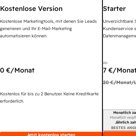
Kostenlose Version
Starter
Kostenlose Marketingtools, mit denen Sie Leads
Unverzichtbare S
generieren und Ihr E-Mail-Marketing
Kundenservice 
automatisieren können
Datenmanagem
Ab
0 €
/Monat
7 €
/Monat
20 €
/Monat/L
Kostenlos für bis zu 2 Benutzer. Keine Kreditkarte
erforderlich.
Monatlich za
Abrechnungszei
Monatlich verpf
Jährlich za
BESTES ANG
Jetzt kostenlos starten