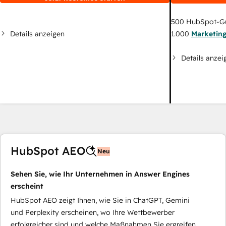
500
HubSpot-G
Details anzeigen
1.000
Marketin
Details anzei
HubSpot AEO
Neu
Sehen Sie, wie Ihr Unternehmen in Answer Engines
erscheint
HubSpot AEO zeigt Ihnen, wie Sie in ChatGPT, Gemini
und Perplexity erscheinen, wo Ihre Wettbewerber
erfolgreicher sind und welche Maßnahmen Sie ergreifen