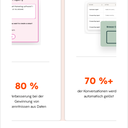
70 %+
80 %
der Konversationen werden
schnelle
Verbesserung bei der
automatisch gelöst
Vergle
Gewinnung von
keinen
Erkenntnissen aus Daten