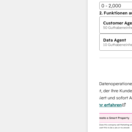
0 - 2,000
2.
Funktionen a
Customer Age
50
Guthabeneinhei
Data Agent
10
Guthabeneinhei
KI-Agents
Data Agent
isen Antworten
Skalieren Sie Ihrer Datenoperationen mi
sich Ihr Team
KI-gestützten Agent, der Ihre Kunden
au von
recherchiert, analysiert und sofort Antwo
nn.
Mehr
über sie liefert.
Mehr erfahren