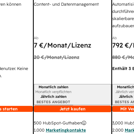
ren können
Content- und Datenmanagement
Automatisi
durchführe
skalierbar
aufzubaue
Ab
Ab
7 €
/Monat/Lizenz
792 €
/
20 €
/Monat/Lizenz
880 €
/Mo
Benutzer. Keine
Enthält 3 
.
Monatlich zahlen
Monatlich
Abrechnungszeitraum
Abrechnun
Monatlich verpflichten
Jährlich ve
Jährlich zahlen
Jährlich
BESTES ANGEBOT
BESTES 
s starten
Jetzt kaufen
Mit Ve
3,000
HubS
500
HubSpot-Guthaben
2.000
Mar
1.000
Marketingkontakte