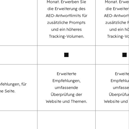
Monat. Erwerben Sie
Monat. Erwe
die Erweiterung des
die Erweite
AEO-Antwortlimits für
AEO-Antwortl
zusätzliche Prompts
zusätzliche
und ein höheres
und ein h
Tracking-Volumen.
Tracking-V
Erweiterte
Erweite
Empfehlungen,
Empfehlu
fehlungen, für
umfassende
umfass
ne Seite.
Überprüfung der
Überprüfu
Website und Themen.
Website und