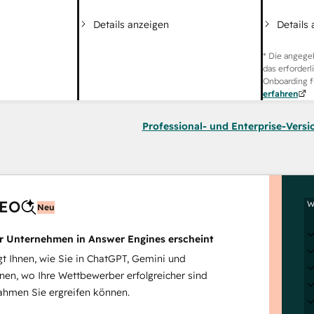
Details
Details anzeigen
* Die angege
das erforderl
Onboarding f
erfahren
Professional- und Enterprise-Versi
AEO
W
Neu
hr Unternehmen in Answer Engines erscheint
 Ihnen, wie Sie in ChatGPT, Gemini und
inen, wo Ihre Wettbewerber erfolgreicher sind
hmen Sie ergreifen können.