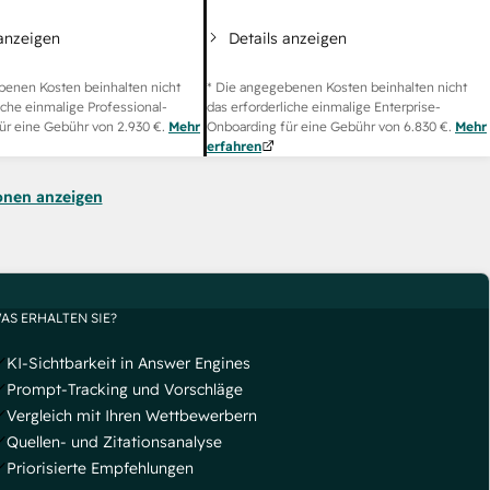
 anzeigen
Details anzeigen
benen Kosten beinhalten nicht
* Die angegebenen Kosten beinhalten nicht
iche einmalige Professional-
das erforderliche einmalige Enterprise-
ür eine Gebühr von
2.930 €
.
Mehr
Onboarding für eine Gebühr von
6.830 €
.
Mehr
erfahren
onen anzeigen
AS ERHALTEN SIE?
KI-Sichtbarkeit in Answer Engines
Prompt-Tracking und Vorschläge
Vergleich mit Ihren Wettbewerbern
Quellen- und Zitationsanalyse
Priorisierte Empfehlungen