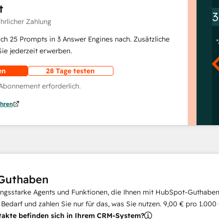
t
3
ährlicher Zahlung
lich 25 Prompts in 3 Answer Engines nach. Zusätzliche
e jederzeit erwerben.
en
28 Tage testen
 Abonnement erforderlich.
hren
Guthaben
ungsstarke Agents und Funktionen, die Ihnen mit HubSpot-Guthaben 
i Bedarf und zahlen Sie nur für das, was Sie nutzen.
9,00 €
pro
1.000
takte befinden sich in Ihrem CRM-System?