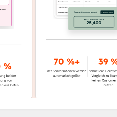
70 %+
39 %
%
der Konversationen werden
schnellere Ticketlösung i
i der
automatisch gelöst
Vergleich zu Teams, die
on
keinen Customer Agent
 Daten
nutzen