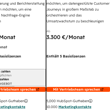
erung und Berichterstattung
möchten, um datengestützte Customer
n möchten, um eine
Journeys in großem Maßstab zu
e Nachfrage-Engine
orchestrieren und das
n
Umsatzwachstum zu beschleunigen
Ab
Monat
3.300 €
/Monat
nat
Basislizenzen
Enthält 5 Basislizenzen
 zahlen
gszeitraum
rpflichten
 zahlen
ANGEBOT
rtriebsteam sprechen
Mit Vertriebsteam sprechen
pot-Guthaben
5,000
HubSpot-Guthaben
ketingkontakte
10.000
Marketingkontakte