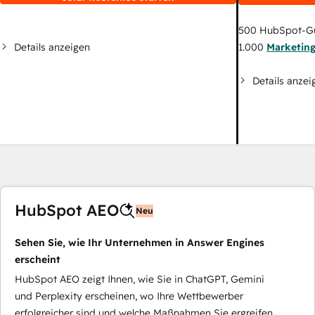
500
HubSpot-G
Details anzeigen
1.000
Marketin
Details anzei
HubSpot AEO
Neu
Sehen Sie, wie Ihr Unternehmen in Answer Engines
erscheint
HubSpot AEO zeigt Ihnen, wie Sie in ChatGPT, Gemini
und Perplexity erscheinen, wo Ihre Wettbewerber
erfolgreicher sind und welche Maßnahmen Sie ergreifen