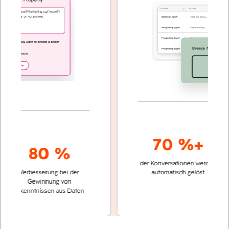
70 %+
80 %
der Konversationen werden
schnelle
Verbesserung bei der
automatisch gelöst
Vergle
Gewinnung von
keinen
Erkenntnissen aus Daten