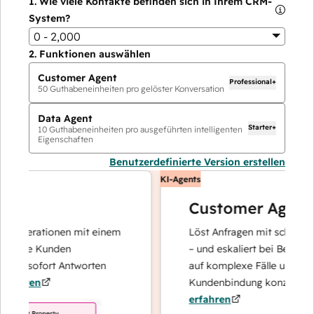
1.
Wie viele Kontakte befinden sich in Ihrem CRM-
System?
0 - 2,000
2.
Funktionen auswählen
Customer Agent
Professional+
50
Guthabeneinheiten pro gelöster Konversation
Data Agent
Starter+
10
Guthabeneinheiten pro ausgeführten intelligenten
Eigenschaften
Benutzerdefinierte Version erstellen
KI-Agents
Customer Agent
operationen mit einem
Löst Anfragen mit schnellen, pr
Ihre Kunden
– und eskaliert bei Bedarf, dami
nd sofort Antworten
auf komplexe Fälle und den Au
hren
Kundenbindung konzentrieren 
erfahren