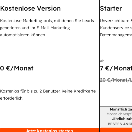
Kostenlose Version
Starter
Kostenlose Marketingtools, mit denen Sie Leads
Unverzichtbare S
generieren und Ihr E-Mail-Marketing
Kundenservice 
automatisieren können
Datenmanagem
Ab
0 €
/Monat
7 €
/Monat
20 €
/Monat/L
Kostenlos für bis zu 2 Benutzer. Keine Kreditkarte
erforderlich.
Monatlich za
Abrechnungszei
Monatlich verpf
Jährlich za
BESTES ANG
Jetzt kostenlos starten