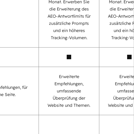
Monat. Erwerben Sie
Monat. Erwe
die Erweiterung des
die Erweite
AEO-Antwortlimits für
AEO-Antwortl
zusätzliche Prompts
zusätzliche
und ein höheres
und ein h
Tracking-Volumen.
Tracking-V
Erweiterte
Erweite
Empfehlungen,
Empfehlu
fehlungen, für
umfassende
umfass
ne Seite.
Überprüfung der
Überprüfu
Website und Themen.
Website und