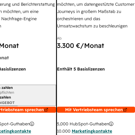
erung und Berichterstattung
möchten, um datengestützte Customer
n möchten, um eine
Journeys in großem Maßstab zu
e Nachfrage-Engine
orchestrieren und das
n
Umsatzwachstum zu beschleunigen
Ab
Monat
3.300 €
/Monat
nat
Basislizenzen
Enthält 5 Basislizenzen
 zahlen
gszeitraum
rpflichten
 zahlen
ANGEBOT
rtriebsteam sprechen
Mit Vertriebsteam sprechen
pot-Guthaben
5,000
HubSpot-Guthaben
ketingkontakte
10.000
Marketingkontakte