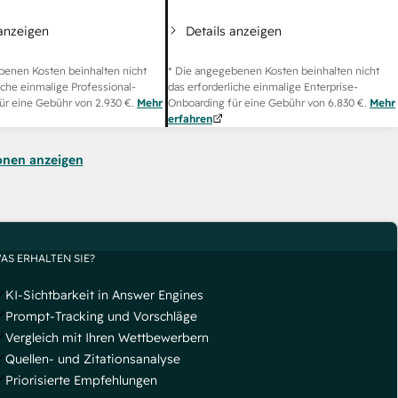
 anzeigen
Details anzeigen
benen Kosten beinhalten nicht
* Die angegebenen Kosten beinhalten nicht
iche einmalige Professional-
das erforderliche einmalige Enterprise-
ür eine Gebühr von
2.930 €
.
Mehr
Onboarding für eine Gebühr von
6.830 €
.
Mehr
erfahren
onen anzeigen
AS ERHALTEN SIE?
KI-Sichtbarkeit in Answer Engines
Prompt-Tracking und Vorschläge
Vergleich mit Ihren Wettbewerbern
Quellen- und Zitationsanalyse
Priorisierte Empfehlungen