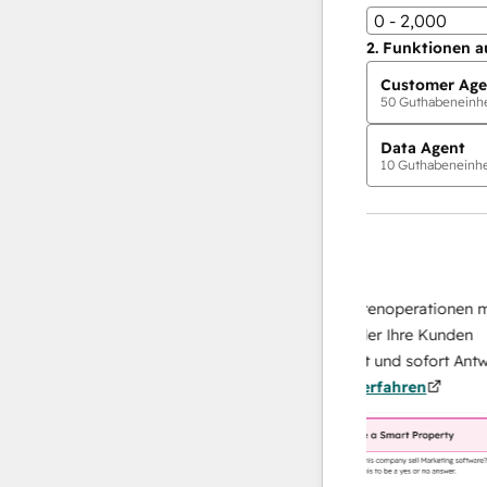
0 - 2,000
2.
Funktionen a
Customer Age
50
Guthabeneinhei
Data Agent
10
Guthabeneinhei
KI-Agents
Data Agent
n Antworten
Skalieren Sie Ihrer Datenoperationen mit e
h Ihr Team
KI-gestützten Agent, der Ihre Kunden
von
recherchiert, analysiert und sofort Antworte
Mehr
über sie liefert.
Mehr erfahren