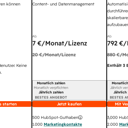
ren können
Content- und Datenmanagement
Automatisi
durchführe
skalierbar
aufzubaue
Ab
Ab
7 €
/Monat/Lizenz
792 €
/
20 €
/Monat/Lizenz
880 €
/Mo
Benutzer. Keine
Enthält 3 
.
Monatlich zahlen
Monatlich
Abrechnungszeitraum
Abrechnun
Monatlich verpflichten
Jährlich ve
Jährlich zahlen
Jährlich
BESTES ANGEBOT
BESTES 
s starten
Jetzt kaufen
Mit Ve
3,000
HubS
500
HubSpot-Guthaben
2.000
Mar
1.000
Marketingkontakte