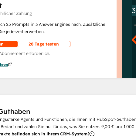
t
3
ährlicher Zahlung
lich 25 Prompts in 3 Answer Engines nach. Zusätzliche
e jederzeit erwerben.
en
28 Tage testen
 Abonnement erforderlich.
hren
Guthaben
ungsstarke Agents und Funktionen, die Ihnen mit HubSpot-Guthaben 
i Bedarf und zahlen Sie nur für das, was Sie nutzen.
9,00 €
pro
1.000
takte befinden sich in Ihrem CRM-System?