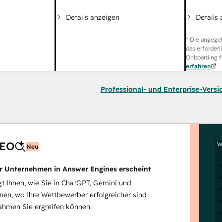
Details
Details anzeigen
* Die angege
das erforderl
Onboarding f
erfahren
Professional- und Enterprise-Versi
AEO
W
Neu
hr Unternehmen in Answer Engines erscheint
 Ihnen, wie Sie in ChatGPT, Gemini und
inen, wo Ihre Wettbewerber erfolgreicher sind
hmen Sie ergreifen können.