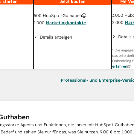
s starten
Jetzt kaufen
Mit Ve
3,000
HubS
500
HubSpot-Guthaben
2.000
Mar
1.000
Marketingkontakte
Details
Details anzeigen
* Die angege
das erforderl
Onboarding f
erfahren
Professional- und Enterprise-Versi
Guthaben
ungsstarke Agents und Funktionen, die Ihnen mit HubSpot-Guthaben 
i Bedarf und zahlen Sie nur für das, was Sie nutzen.
9,00 €
pro
1.000