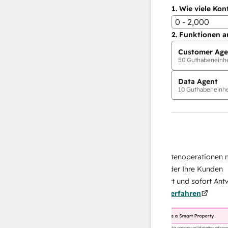
1.
Wie viele Kon
0 - 2,000
2.
Funktionen a
Customer Age
50
Guthabeneinhei
Data Agent
10
Guthabeneinhei
KI-Agents
Data Agent
en Antworten
Skalieren Sie Ihrer Datenoperationen mit e
h Ihr Team
KI-gestützten Agent, der Ihre Kunden
von
recherchiert, analysiert und sofort Antworte
.
Mehr
über sie liefert.
Mehr erfahren