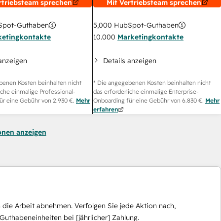
rtriebsteam sprechen
Mit Vertriebsteam sprechen
pot-Guthaben
5,000
HubSpot-Guthaben
ketingkontakte
10.000
Marketingkontakte
 anzeigen
Details anzeigen
benen Kosten beinhalten nicht
* Die angegebenen Kosten beinhalten nicht
iche einmalige Professional-
das erforderliche einmalige Enterprise-
ür eine Gebühr von
2.930 €
.
Mehr
Onboarding für eine Gebühr von
6.830 €
.
Mehr
erfahren
onen anzeigen
die Arbeit abnehmen. Verfolgen Sie jede Aktion nach,
Guthabeneinheiten bei [jährlicher] Zahlung.