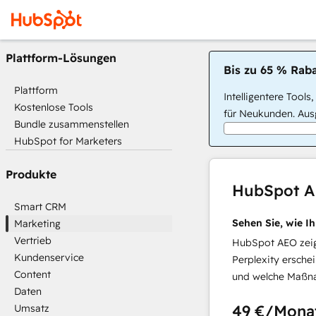
Plattform-Lösungen
Bis zu 65 % Raba
Plattform
Intelligentere Tools
Kostenlose Tools
für Neukunden. Ausg
Bundle zusammenstellen
HubSpot for Marketers
Produkte
HubSpot 
Smart CRM
Sehen Sie, wie I
Marketing
Vertrieb
HubSpot AEO zeigt
Kundenservice
Perplexity ersche
Content
und welche Maßna
Daten
49 €
/Mona
Umsatz