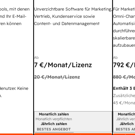
ools, mit denen
Unverzichtbare Software für Marketing,
Für Market
nd Ihr E-Mail-
Vertrieb, Kundenservice sowie
Omni-Chan
ren können
Content- und Datenmanagement
Automatisi
durchführe
skalierbar
aufzubaue
Ab
Ab
7 €
/Monat/Lizenz
792 €
/
20 €
/Monat/Lizenz
880 €
/Mo
Benutzer. Keine
Enthält 3 
.
Zusätzliche
45 €
/Monat
Monatlich zahlen
Monatlich
Abrechnungszeitraum
Abrechnun
Monatlich verpflichten
Jährlich ve
Jährlich zahlen
Jährlich
BESTES ANGEBOT
BESTES 