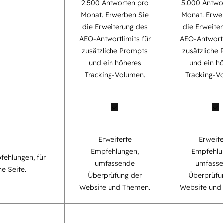
2.500 Antworten pro
5.000 Antwo
Monat. Erwerben Sie
Monat. Erwe
die Erweiterung des
die Erweite
AEO-Antwortlimits für
AEO-Antwortl
zusätzliche Prompts
zusätzliche
und ein höheres
und ein h
Tracking-Volumen.
Tracking-V
Erweiterte
Erweite
Empfehlungen,
Empfehlu
fehlungen, für
umfassende
umfass
ne Seite.
Überprüfung der
Überprüfu
Website und Themen.
Website und