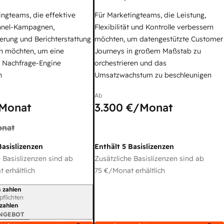
ingteams, die effektive
Für Marketingteams, die Leistung,
nel-Kampagnen,
Flexibilität und Kontrolle verbessern
erung und Berichterstattung
möchten, um datengestützte Customer
n möchten, um eine
Journeys in großem Maßstab zu
e Nachfrage-Engine
orchestrieren und das
n
Umsatzwachstum zu beschleunigen
Ab
Monat
3.300 €
/Monat
nat
Basislizenzen
Enthält 5 Basislizenzen
 Basislizenzen sind ab
Zusätzliche Basislizenzen sind ab
 erhältlich
75 €
/Monat erhältlich
 zahlen
gszeitraum
rpflichten
 zahlen
ANGEBOT