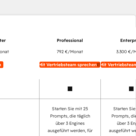
onat
792 €
/Monat
3.300 €
/M
n
Mit Vertriebsteam sprechen
Mit Vertriebstea
Starten Sie mit 25
Starten Sie
Prompts, die täglich
Prompts, die
über 3 Engines
über 3 En
ausgeführt werden, für
ausgeführt we