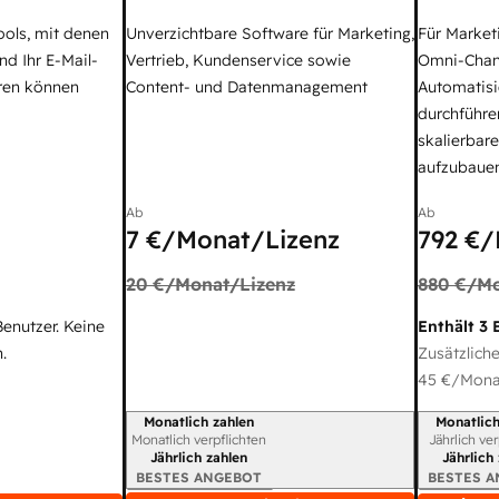
ools, mit denen
Unverzichtbare Software für Marketing,
Für Market
nd Ihr E-Mail-
Vertrieb, Kundenservice sowie
Omni-Chan
ren können
Content- und Datenmanagement
Automatisi
durchführe
skalierbar
aufzubaue
Ab
Ab
7 €
/Monat/Lizenz
792 €
/
20 €
/Monat/Lizenz
880 €
/Mo
Benutzer. Keine
Enthält 3 
.
Zusätzliche
45 €
/Monat
Monatlich zahlen
Monatlich
Abrechnungszeitraum
Abrechnun
Monatlich verpflichten
Jährlich ve
Jährlich zahlen
Jährlich
BESTES ANGEBOT
BESTES 