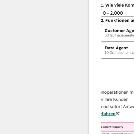
1.
Wie viele Kon
0 - 2,000
2.
Funktionen a
Customer Age
50
Guthabeneinhei
Data Agent
10
Guthabeneinhei
KI-Agents
Data Agent
 Antworten
Skalieren Sie Ihrer Datenoperationen mit ei
 Ihr Team
KI-gestützten Agent, der Ihre Kunden
on
recherchiert, analysiert und sofort Antworten
ehr
über sie liefert.
Mehr erfahren