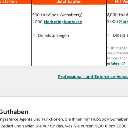
s starten
Jetzt kaufen
Mit Ve
3,000
HubS
500
HubSpot-Guthaben
2.000
Mar
1.000
Marketingkontakte
Details
Details anzeigen
* Die angege
das erforderl
Onboarding f
erfahren
Professional- und Enterprise-Versi
Guthaben
ungsstarke Agents und Funktionen, die Ihnen mit HubSpot-Guthaben 
i Bedarf und zahlen Sie nur für das, was Sie nutzen.
9,00 €
pro
1.000