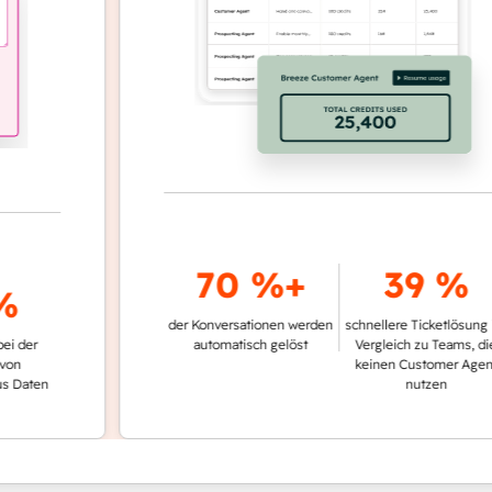
70 %+
39 %
der Konversationen werden
schnellere Ticketlösung im
automatisch gelöst
Vergleich zu Teams, die
keinen Customer Agent
en
nutzen