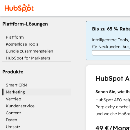
Plattform-Lösungen
Bis zu 65 % Raba
Plattform
Intelligentere Tools
Kostenlose Tools
für Neukunden. Ausg
Bundle zusammenstellen
HubSpot for Marketers
Produkte
HubSpot 
Smart CRM
Sehen Sie, wie I
Marketing
Vertrieb
HubSpot AEO zeigt
Kundenservice
Perplexity ersche
Content
und welche Maßna
Daten
49 €
/Mona
Umsatz