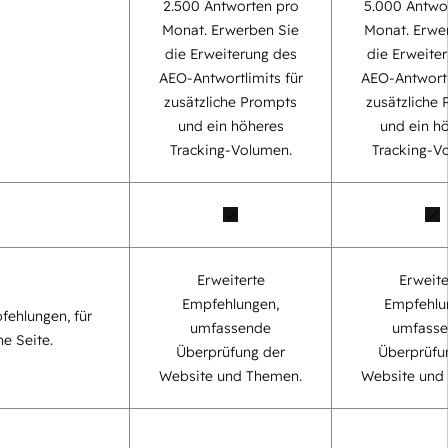
2.500 Antworten pro
5.000 Antwo
Monat. Erwerben Sie
Monat. Erwe
die Erweiterung des
die Erweite
AEO-Antwortlimits für
AEO-Antwortl
zusätzliche Prompts
zusätzliche
und ein höheres
und ein h
Tracking-Volumen.
Tracking-V
Erweiterte
Erweite
Empfehlungen,
Empfehlu
fehlungen, für
umfassende
umfass
ne Seite.
Überprüfung der
Überprüfu
Website und Themen.
Website und