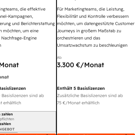
ingteams, die effektive
Für Marketingteams, die Leistung,
nel-Kampagnen,
Flexibilität und Kontrolle verbessern
erung und Berichterstattung
möchten, um datengestützte Customer
n möchten, um eine
Journeys in großem Maßstab zu
e Nachfrage-Engine
orchestrieren und das
n
Umsatzwachstum zu beschleunigen
Ab
Monat
3.300 €
/Monat
nat
Basislizenzen
Enthält 5 Basislizenzen
 Basislizenzen sind ab
Zusätzliche Basislizenzen sind ab
 erhältlich
75 €
/Monat erhältlich
 zahlen
gszeitraum
rpflichten
 zahlen
ANGEBOT