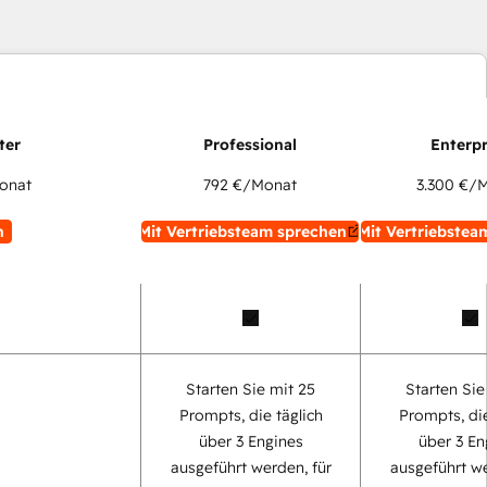
onat
792 €
/Monat
3.300 €
/M
n
Mit Vertriebsteam sprechen
Mit Vertriebstea
Starten Sie mit 25
Starten Sie
Prompts, die täglich
Prompts, die
über 3 Engines
über 3 En
ausgeführt werden, für
ausgeführt we