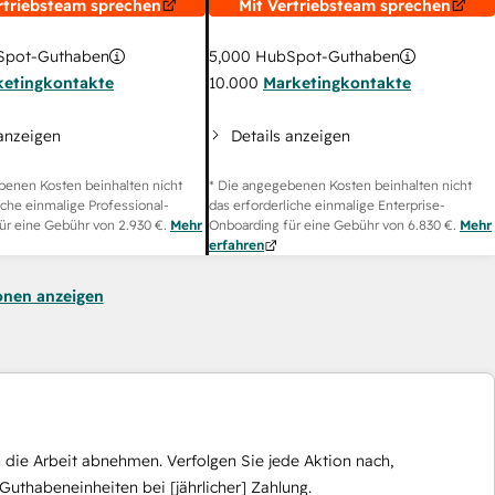
rtriebsteam sprechen
Mit Vertriebsteam sprechen
pot-Guthaben
5,000
HubSpot-Guthaben
ketingkontakte
10.000
Marketingkontakte
 anzeigen
Details anzeigen
benen Kosten beinhalten nicht
* Die angegebenen Kosten beinhalten nicht
iche einmalige Professional-
das erforderliche einmalige Enterprise-
ür eine Gebühr von
2.930 €
.
Mehr
Onboarding für eine Gebühr von
6.830 €
.
Mehr
erfahren
onen anzeigen
die Arbeit abnehmen. Verfolgen Sie jede Aktion nach,
Guthabeneinheiten bei [jährlicher] Zahlung.