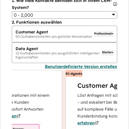
1.
Wie viele Kontakte befinden sich in Ihrem CRM-
System?
0 - 2,000
2.
Funktionen auswählen
Customer Agent
Professional+
50
Guthabeneinheiten pro gelöster Konversation
Data Agent
Starter+
10
Guthabeneinheiten pro ausgeführten intelligenten
Eigenschaften
Benutzerdefinierte Version erstellen
KI-Agents
Customer Agent
operationen mit einem
Löst Anfragen mit schnellen, pr
Ihre Kunden
– und eskaliert bei Bedarf, dami
nd sofort Antworten
auf komplexe Fälle und den Au
hren
Kundenbindung konzentrieren 
erfahren