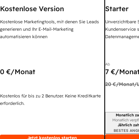
Kostenlose Version
Starter
Kostenlose Marketingtools, mit denen Sie Leads
Unverzichtbare S
generieren und Ihr E-Mail-Marketing
Kundenservice 
automatisieren können
Datenmanagem
Ab
0 €
/Monat
7 €
/Monat
20 €
/Monat/L
Kostenlos für bis zu 2 Benutzer. Keine Kreditkarte
erforderlich.
Monatlich za
Abrechnungszei
Monatlich verpf
Jährlich za
BESTES ANG
Jetzt kostenlos starten