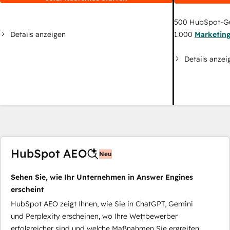
500
HubSpot-G
Details anzeigen
1.000
Marketin
Details anzei
HubSpot AEO
Neu
Sehen Sie, wie Ihr Unternehmen in Answer Engines
erscheint
HubSpot AEO zeigt Ihnen, wie Sie in ChatGPT, Gemini
und Perplexity erscheinen, wo Ihre Wettbewerber
erfolgreicher sind und welche Maßnahmen Sie ergreifen