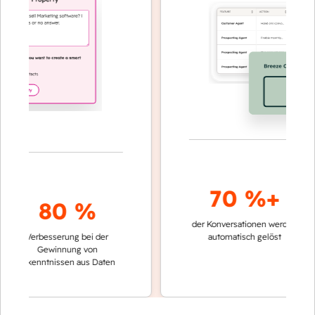
70 %+
80 %
der Konversationen werden
schnell
Verbesserung bei der
automatisch gelöst
Vergle
Gewinnung von
keine
Erkenntnissen aus Daten