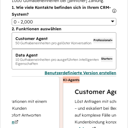
1.000
Guthabeneinheiten bei [jährlicher] Zahlung.
1.
Wie viele Kontakte befinden sich in Ihrem CRM-
System?
0 - 2,000
2.
Funktionen auswählen
Customer Agent
Professional+
50
Guthabeneinheiten pro gelöster Konversation
Data Agent
Starter+
10
Guthabeneinheiten pro ausgeführten intelligenten
Eigenschaften
Benutzerdefinierte Version erstellen
KI-Agents
Customer Agent
operationen mit einem
Löst Anfragen mit schnellen, pr
Ihre Kunden
– und eskaliert bei Bedarf, dami
nd sofort Antworten
auf komplexe Fälle und den Au
hren
Kundenbindung konzentrieren 