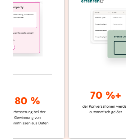
erfahren
70 %+
80 %
der Konversationen werden
schnelle
Verbesserung bei der
automatisch gelöst
Vergle
Gewinnung von
keinen
Erkenntnissen aus Daten