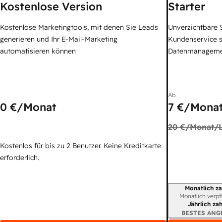
Kostenlose Version
Starter
Kostenlose Marketingtools, mit denen Sie Leads
Unverzichtbare S
generieren und Ihr E-Mail-Marketing
Kundenservice 
automatisieren können
Datenmanagem
Ab
0 €
/Monat
7 €
/Monat
20 €
/Monat/L
Kostenlos für bis zu 2 Benutzer. Keine Kreditkarte
erforderlich.
Monatlich za
Abrechnungszei
Monatlich verpf
Jährlich za
BESTES ANG