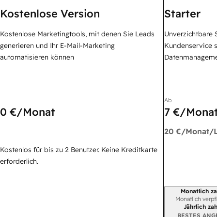
Kostenlose Version
Starter
Kostenlose Marketingtools, mit denen Sie Leads
Unverzichtbare S
generieren und Ihr E-Mail-Marketing
Kundenservice 
automatisieren können
Datenmanagem
Ab
0 €
/Monat
7 €
/Monat
20 €
/Monat/L
Kostenlos für bis zu 2 Benutzer. Keine Kreditkarte
erforderlich.
Monatlich za
Abrechnungszei
Monatlich verpf
Jährlich za
BESTES ANG