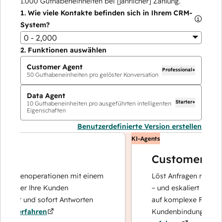
1.000
Guthabeneinheiten bei [jährlicher] Zahlung.
1.
Wie viele Kontakte befinden sich in Ihrem CRM-
System?
0 - 2,000
2.
Funktionen auswählen
Customer Agent
Professional+
50
Guthabeneinheiten pro gelöster Konversation
Data Agent
Starter+
10
Guthabeneinheiten pro ausgeführten intelligenten
Eigenschaften
Benutzerdefinierte Version erstellen
KI-Agents
Customer Agen
 Datenoperationen mit einem
Löst Anfragen mit schnell
 der Ihre Kunden
– und eskaliert bei Bedarf
iert und sofort Antworten
auf komplexe Fälle und d
 erfahren
Kundenbindung konzentri