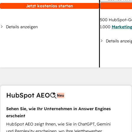
Jetzt kostenlos starten
500
HubSpot-G
Details anzeigen
1.000
Marketin
Details anzei
HubSpot AEO
Neu
Sehen Sie, wie Ihr Unternehmen in Answer Engines
erscheint
HubSpot AEO zeigt Ihnen, wie Sie in ChatGPT, Gemini
und Perplexity erscheinen, wo Ihre Wettbewerber