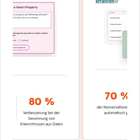
erfahren
70 %+
80 %
der Konversationen werden
s
Verbesserung bei der
automatisch gelöst
Gewinnung von
Erkenntnissen aus Daten