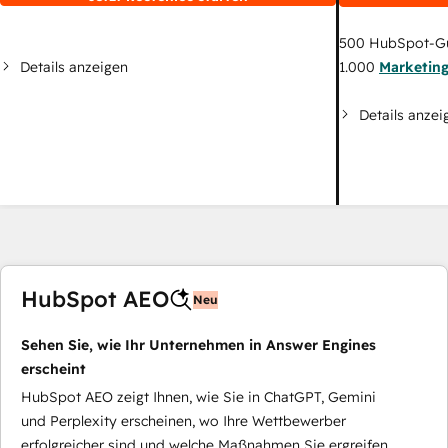
500
HubSpot-G
Details anzeigen
1.000
Marketin
Details anzei
HubSpot AEO
Neu
Sehen Sie, wie Ihr Unternehmen in Answer Engines
erscheint
HubSpot AEO zeigt Ihnen, wie Sie in ChatGPT, Gemini
und Perplexity erscheinen, wo Ihre Wettbewerber
erfolgreicher sind und welche Maßnahmen Sie ergreifen