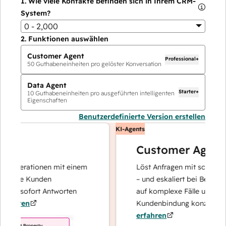
1.
Wie viele Kontakte befinden sich in Ihrem CRM-
System?
0 - 2,000
2.
Funktionen auswählen
Customer Agent
Professional+
50
Guthabeneinheiten pro gelöster Konversation
Data Agent
Starter+
10
Guthabeneinheiten pro ausgeführten intelligenten
Eigenschaften
Benutzerdefinierte Version erstellen
KI-Agents
Customer Agent
operationen mit einem
Löst Anfragen mit schnellen, p
Ihre Kunden
– und eskaliert bei Bedarf, dami
nd sofort Antworten
auf komplexe Fälle und den Au
hren
Kundenbindung konzentrieren 
erfahren