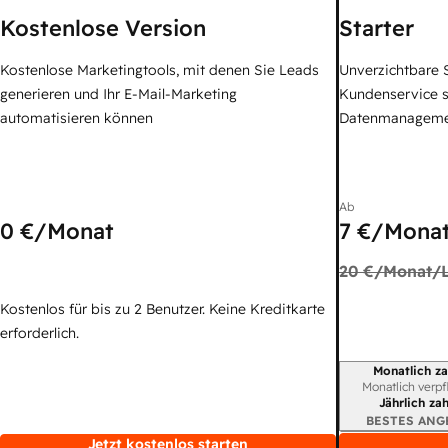
Kostenlose Version
Starter
Kostenlose Marketingtools, mit denen Sie Leads
Unverzichtbare S
generieren und Ihr E-Mail-Marketing
Kundenservice 
automatisieren können
Datenmanagem
Ab
0 €
/Monat
7 €
/Monat
20 €
/Monat/L
Kostenlos für bis zu 2 Benutzer. Keine Kreditkarte
erforderlich.
Monatlich za
Abrechnungszei
Monatlich verpf
Jährlich za
BESTES ANG
Jetzt kostenlos starten