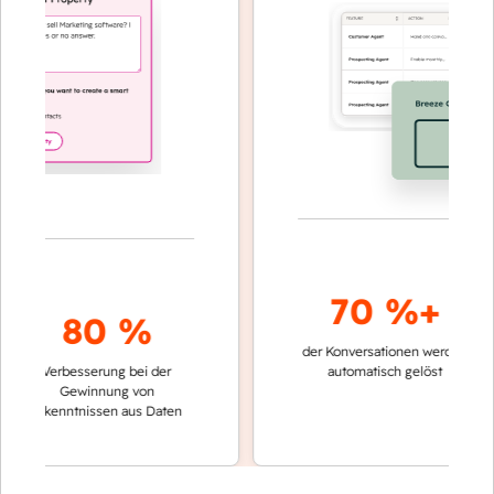
70 %+
80 %
der Konversationen werden
schnell
Verbesserung bei der
automatisch gelöst
Vergle
Gewinnung von
keine
Erkenntnissen aus Daten