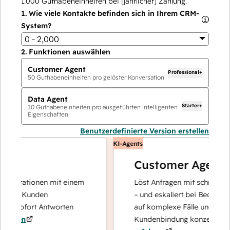
1.000
Guthabeneinheiten bei [jährlicher] Zahlung.
1.
Wie viele Kontakte befinden sich in Ihrem CRM-
System?
0 - 2,000
2.
Funktionen auswählen
Customer Agent
Professional+
50
Guthabeneinheiten pro gelöster Konversation
Data Agent
Starter+
10
Guthabeneinheiten pro ausgeführten intelligenten
Eigenschaften
Benutzerdefinierte Version erstellen
KI-Agents
Customer Agent
perationen mit einem
Löst Anfragen mit schnellen, prä
hre Kunden
– und eskaliert bei Bedarf, damit
d sofort Antworten
auf komplexe Fälle und den Auf
ren
Kundenbindung konzentrieren k