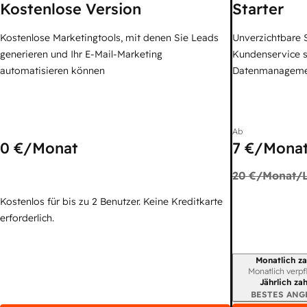
Kostenlose Version
Starter
Kostenlose Marketingtools, mit denen Sie Leads
Unverzichtbare S
generieren und Ihr E-Mail-Marketing
Kundenservice 
automatisieren können
Datenmanagem
Ab
0 €
/Monat
7 €
/Monat
20 €
/Monat/L
Kostenlos für bis zu 2 Benutzer. Keine Kreditkarte
erforderlich.
Monatlich za
Abrechnungszei
Monatlich verpf
Jährlich za
BESTES ANG