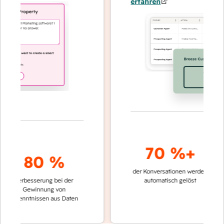
erfahren
70 %+
80 %
der Konversationen werden
schneller
Verbesserung bei der
automatisch gelöst
Verglei
Gewinnung von
keinen 
rkenntnissen aus Daten