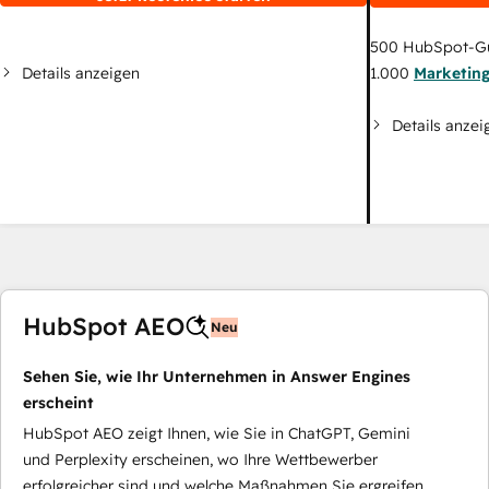
500
HubSpot-G
Details anzeigen
1.000
Marketin
Details anzei
HubSpot AEO
Neu
Sehen Sie, wie Ihr Unternehmen in Answer Engines
erscheint
HubSpot AEO zeigt Ihnen, wie Sie in ChatGPT, Gemini
und Perplexity erscheinen, wo Ihre Wettbewerber
erfolgreicher sind und welche Maßnahmen Sie ergreifen