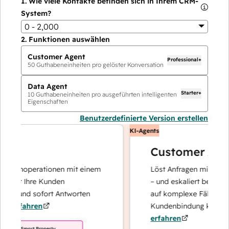
1.
Wie viele Kontakte befinden sich in Ihrem CRM-
System?
0 - 2,000
2.
Funktionen auswählen
Customer Agent
Professional+
50
Guthabeneinheiten pro gelöster Konversation
Data Agent
Starter+
10
Guthabeneinheiten pro ausgeführten intelligenten
Eigenschaften
Benutzerdefinierte Version erstellen
KI-Agents
Customer Agent
atenoperationen mit einem
Löst Anfragen mit schnellen
der Ihre Kunden
– und eskaliert bei Bedarf, 
rt und sofort Antworten
auf komplexe Fälle und de
rfahren
Kundenbindung konzentrier
erfahren