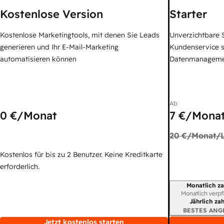
Kostenlose Version
Starter
Kostenlose Marketingtools, mit denen Sie Leads
Unverzichtbare S
generieren und Ihr E-Mail-Marketing
Kundenservice 
automatisieren können
Datenmanagem
Ab
0 €
/Monat
7 €
/Monat
20 €
/Monat/L
Kostenlos für bis zu 2 Benutzer. Keine Kreditkarte
erforderlich.
Monatlich za
Abrechnungszei
Monatlich verpf
Jährlich za
BESTES ANG
Jetzt kostenlos starten