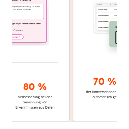
70 %+
80 %
der Konversationen werden
sch
Verbesserung bei der
automatisch gelöst
V
Gewinnung von
k
Erkenntnissen aus Daten