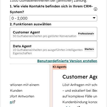
1.000
Guthabeneinheiten bei [jährlicher] Zahlung.
1.
Wie viele Kontakte befinden sich in Ihrem CRM-
System?
0 - 2,000
2.
Funktionen auswählen
Customer Agent
Professional+
50
Guthabeneinheiten pro gelöster Konversation
Data Agent
Starter+
10
Guthabeneinheiten pro ausgeführten intelligenten
Eigenschaften
Benutzerdefinierte Version erstellen
KI-Agents
Customer Agent
perationen mit einem
Löst Anfragen mit schnellen, prä
hre Kunden
– und eskaliert bei Bedarf, damit
d sofort Antworten
auf komplexe Fälle und den Auf
ren
Kundenbindung konzentrieren k