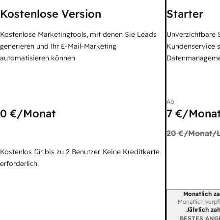
Kostenlose Version
Starter
Kostenlose Marketingtools, mit denen Sie Leads
Unverzichtbare S
generieren und Ihr E-Mail-Marketing
Kundenservice 
automatisieren können
Datenmanagem
Ab
0 €
/Monat
7 €
/Monat
20 €
/Monat/L
Kostenlos für bis zu 2 Benutzer. Keine Kreditkarte
erforderlich.
Monatlich za
Abrechnungszei
Monatlich verpf
Jährlich za
BESTES ANG