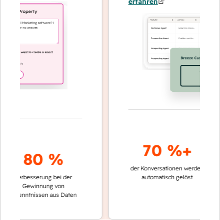
erfahren
70 %+
80 %
der Konversationen werden
schneller
Verbesserung bei der
automatisch gelöst
Verglei
Gewinnung von
keinen 
rkenntnissen aus Daten