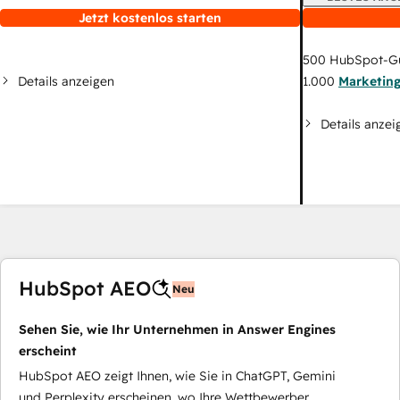
Jetzt kostenlos starten
500
HubSpot-G
Details anzeigen
1.000
Marketin
Details anzei
HubSpot AEO
Neu
Sehen Sie, wie Ihr Unternehmen in Answer Engines
erscheint
HubSpot AEO zeigt Ihnen, wie Sie in ChatGPT, Gemini
und Perplexity erscheinen, wo Ihre Wettbewerber