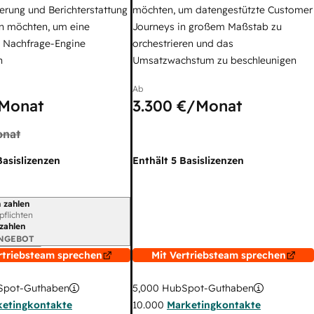
erung und Berichterstattung
möchten, um datengestützte Customer
n möchten, um eine
Journeys in großem Maßstab zu
e Nachfrage-Engine
orchestrieren und das
n
Umsatzwachstum zu beschleunigen
Ab
Monat
3.300 €
/Monat
nat
Basislizenzen
Enthält 5 Basislizenzen
 zahlen
gszeitraum
rpflichten
 zahlen
ANGEBOT
rtriebsteam sprechen
Mit Vertriebsteam sprechen
pot-Guthaben
5,000
HubSpot-Guthaben
ketingkontakte
10.000
Marketingkontakte