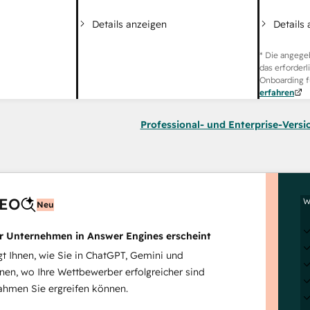
Details
Details anzeigen
* Die angege
das erforderl
Onboarding f
erfahren
Professional- und Enterprise-Versi
AEO
W
Neu
hr Unternehmen in Answer Engines erscheint
 Ihnen, wie Sie in ChatGPT, Gemini und
inen, wo Ihre Wettbewerber erfolgreicher sind
hmen Sie ergreifen können.