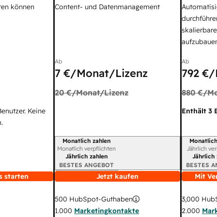
ren können
Content- und Datenmanagement
Automatisi
durchführe
skalierbar
aufzubaue
Ab
Ab
7 €
/Monat/Lizenz
792 €
/
20 €
/Monat/Lizenz
880 €
/Mo
Benutzer. Keine
Enthält 3 
.
Monatlich zahlen
Monatlich
Abrechnungszeitraum
Abrechnun
Monatlich verpflichten
Jährlich ve
Jährlich zahlen
Jährlich
BESTES ANGEBOT
BESTES 
s starten
Jetzt kaufen
Mit Ve
3,000
HubS
500
HubSpot-Guthaben
2.000
Mar
1.000
Marketingkontakte