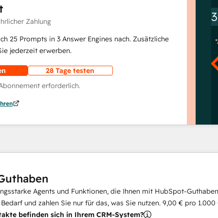
t
3
ährlicher Zahlung
lich 25 Prompts in 3 Answer Engines nach. Zusätzliche
e jederzeit erwerben.
en
28 Tage testen
 Abonnement erforderlich.
hren
Guthaben
ungsstarke Agents und Funktionen, die Ihnen mit HubSpot-Guthaben 
i Bedarf und zahlen Sie nur für das, was Sie nutzen.
9,00 €
pro
1.000
takte befinden sich in Ihrem CRM-System?