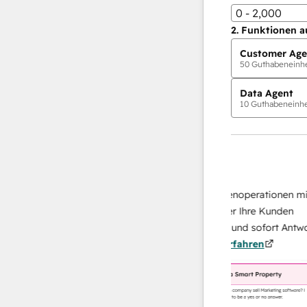
0 - 2,000
2.
Funktionen a
Customer Age
50
Guthabeneinhei
Data Agent
10
Guthabeneinhei
KI-Agents
Data Agent
 Antworten
Skalieren Sie Ihrer Datenoperationen mit ei
 Ihr Team
KI-gestützten Agent, der Ihre Kunden
on
recherchiert, analysiert und sofort Antworten
ehr
über sie liefert.
Mehr erfahren