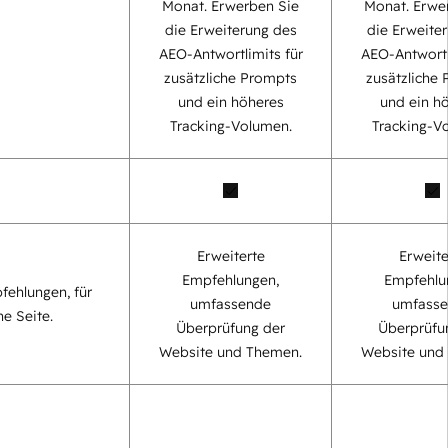
Monat. Erwerben Sie
Monat. Erwe
die Erweiterung des
die Erweite
AEO-Antwortlimits für
AEO-Antwortl
zusätzliche Prompts
zusätzliche
und ein höheres
und ein h
Tracking-Volumen.
Tracking-V
Erweiterte
Erweite
Empfehlungen,
Empfehlu
fehlungen, für
umfassende
umfass
ne Seite.
Überprüfung der
Überprüfu
Website und Themen.
Website und