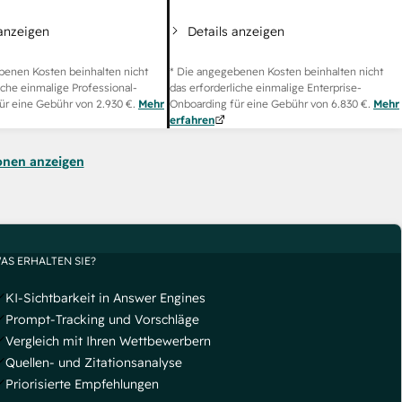
 anzeigen
Details anzeigen
benen Kosten beinhalten nicht
* Die angegebenen Kosten beinhalten nicht
iche einmalige Professional-
das erforderliche einmalige Enterprise-
ür eine Gebühr von
2.930 €
.
Mehr
Onboarding für eine Gebühr von
6.830 €
.
Mehr
erfahren
onen anzeigen
AS ERHALTEN SIE?
KI-Sichtbarkeit in Answer Engines
Prompt-Tracking und Vorschläge
Vergleich mit Ihren Wettbewerbern
Quellen- und Zitationsanalyse
Priorisierte Empfehlungen