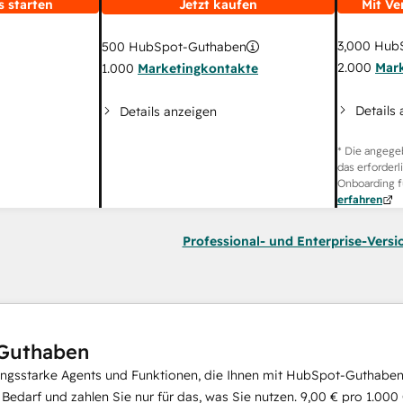
s starten
Jetzt kaufen
Mit Ve
3,000
HubS
500
HubSpot-Guthaben
2.000
Mar
1.000
Marketingkontakte
Details
Details anzeigen
* Die angege
das erforderl
Onboarding f
erfahren
Professional- und Enterprise-Versi
Guthaben
ungsstarke Agents und Funktionen, die Ihnen mit HubSpot-Guthaben 
i Bedarf und zahlen Sie nur für das, was Sie nutzen.
9,00 €
pro
1.000