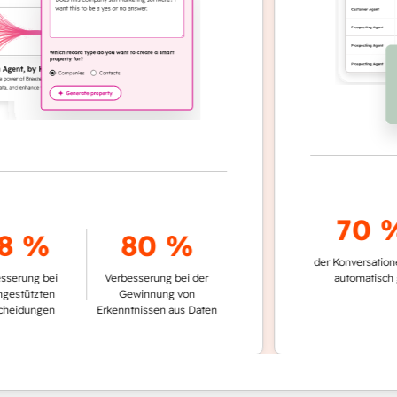
70 %+
 %
80 %
der Konversationen we
g bei
Verbesserung bei der
automatisch gelöst
tzten
Gewinnung von
ungen
Erkenntnissen aus Daten