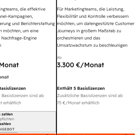
ingteams, die effektive
Für Marketingteams, die Leistung,
nel-Kampagnen,
Flexibilität und Kontrolle verbessern
erung und Berichterstattung
möchten, um datengestützte Customer
n möchten, um eine
Journeys in großem Maßstab zu
e Nachfrage-Engine
orchestrieren und das
n
Umsatzwachstum zu beschleunigen
Ab
Monat
3.300 €
/Monat
nat
Basislizenzen
Enthält 5 Basislizenzen
 Basislizenzen sind ab
Zusätzliche Basislizenzen sind ab
 erhältlich
75 €
/Monat erhältlich
 zahlen
gszeitraum
rpflichten
 zahlen
ANGEBOT