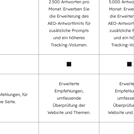
2.500 Antworten pro
5.000 Antwo
Monat. Erwerben Sie
Monat. Erwe
die Erweiterung des
die Erweite
AEO-Antwortlimits für
AEO-Antwortl
zusätzliche Prompts
zusätzliche
und ein höheres
und ein h
Tracking-Volumen.
Tracking-V
Erweiterte
Erweite
Empfehlungen,
Empfehlu
fehlungen, für
umfassende
umfass
ne Seite.
Überprüfung der
Überprüfu
Website und Themen.
Website und