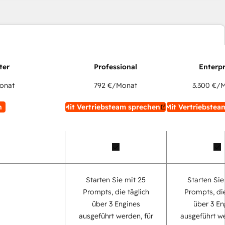
onat
792 €
/Monat
3.300 €
/M
n
Mit Vertriebsteam sprechen
Mit Vertriebstea
Starten Sie mit 25
Starten Sie
Prompts, die täglich
Prompts, die
über 3 Engines
über 3 En
ausgeführt werden, für
ausgeführt we