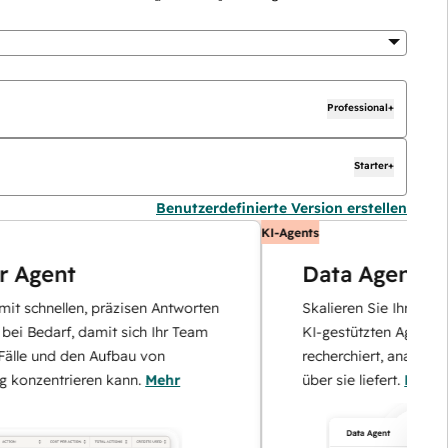
Professional+
Starter+
Benutzerdefinierte Version erstellen
KI-Agents
gent
Data Agent
chnellen, präzisen Antworten
Skalieren Sie Ihrer Dateno
Bedarf, damit sich Ihr Team
KI-gestützten Agent, der I
 und den Aufbau von
recherchiert, analysiert un
entrieren kann.
Mehr
über sie liefert.
Mehr erfah