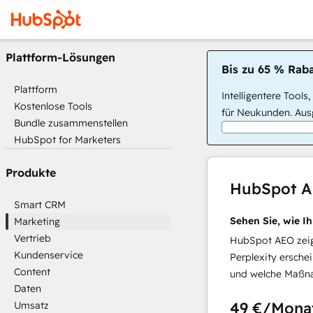
Plattform-Lösungen
Bis zu 65 % Raba
Plattform
Intelligentere Tools
Kostenlose Tools
für Neukunden. Ausg
Bundle zusammenstellen
HubSpot for Marketers
Produkte
HubSpot 
Smart CRM
Sehen Sie, wie I
Marketing
Vertrieb
HubSpot AEO zeigt
Kundenservice
Perplexity ersche
Content
und welche Maßna
Daten
49 €
/Mona
Umsatz