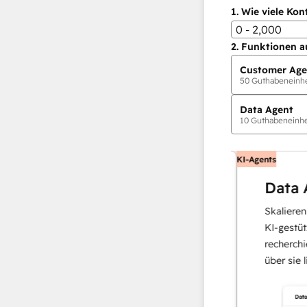
1.
Wie viele Kon
0 - 2,000
2.
Funktionen a
Customer Age
50
Guthabeneinhei
Data Agent
10
Guthabeneinhei
KI-Agents
tomer Agent
Data Age
fragen mit schnellen, präzisen Antworten
Skalieren Sie 
skaliert bei Bedarf, damit sich Ihr Team
KI-gestützten 
mplexe Fälle und den Aufbau von
recherchiert, 
bindung konzentrieren kann.
Mehr
über sie liefert
en