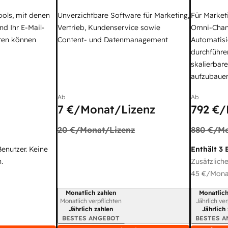
ools, mit denen
Unverzichtbare Software für Marketing,
Für Market
nd Ihr E-Mail-
Vertrieb, Kundenservice sowie
Omni-Chan
ren können
Content- und Datenmanagement
Automatisi
durchführe
skalierbar
aufzubaue
Ab
Ab
7 €
/Monat/Lizenz
792 €
/
20 €
/Monat/Lizenz
880 €
/Mo
Benutzer. Keine
Enthält 3 
.
Zusätzliche
45 €
/Monat
Monatlich zahlen
Monatlich
Abrechnungszeitraum
Abrechnun
Monatlich verpflichten
Jährlich ve
Jährlich zahlen
Jährlich
BESTES ANGEBOT
BESTES 