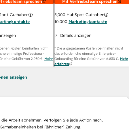
rtriebsteam sprechen
Mit Vertriebsteam sprechen
pot-Guthaben
5,000
HubSpot-Guthaben
ketingkontakte
10.000
Marketingkontakte
 anzeigen
Details anzeigen
benen Kosten beinhalten nicht
* Die angegebenen Kosten beinhalten nicht
iche einmalige Professional-
das erforderliche einmalige Enterprise-
ür eine Gebühr von
2.930 €
.
Mehr
Onboarding für eine Gebühr von
6.830 €
.
Mehr
erfahren
onen anzeigen
die Arbeit abnehmen. Verfolgen Sie jede Aktion nach,
Guthabeneinheiten bei [jährlicher] Zahlung.