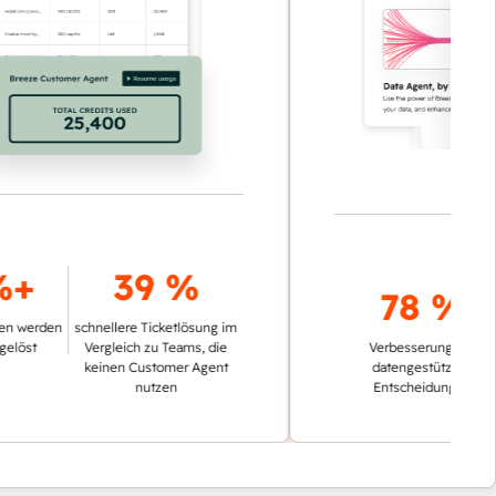
39 %
78 %
rden
schnellere Ticketlösung im
Vergleich zu Teams, die
Verbesserung bei
keinen Customer Agent
datengestützten
nutzen
Entscheidungen
E