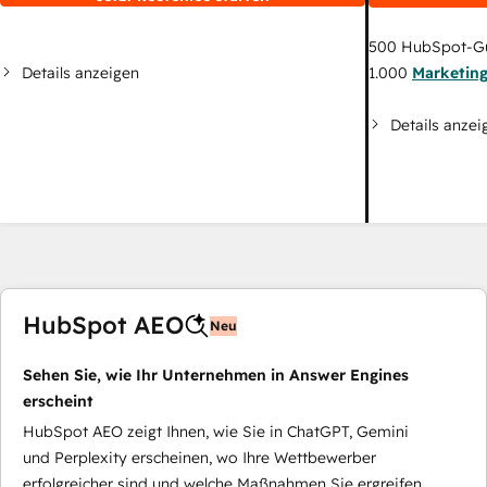
500
HubSpot-G
Details anzeigen
1.000
Marketin
Details anzei
HubSpot AEO
Neu
Sehen Sie, wie Ihr Unternehmen in Answer Engines
erscheint
HubSpot AEO zeigt Ihnen, wie Sie in ChatGPT, Gemini
und Perplexity erscheinen, wo Ihre Wettbewerber
erfolgreicher sind und welche Maßnahmen Sie ergreifen