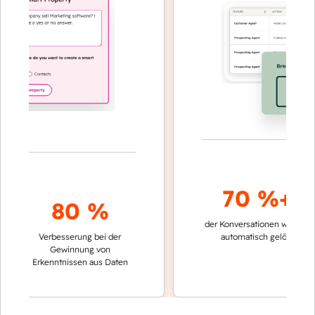
70 %+
80 %
der Konversationen werden
schn
Verbesserung bei der
automatisch gelöst
Ver
Gewinnung von
ke
Erkenntnissen aus Daten