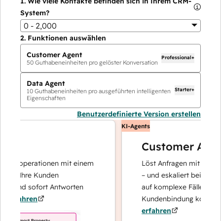
1.
Wie viele Kontakte befinden sich in Ihrem CRM-
System?
0 - 2,000
2.
Funktionen auswählen
Customer Agent
Professional+
50
Guthabeneinheiten pro gelöster Konversation
Data Agent
Starter+
10
Guthabeneinheiten pro ausgeführten intelligenten
Eigenschaften
Benutzerdefinierte Version erstellen
KI-Agents
Customer Agent
tenoperationen mit einem
Löst Anfragen mit schnellen,
er Ihre Kunden
– und eskaliert bei Bedarf, d
t und sofort Antworten
auf komplexe Fälle und den
fahren
Kundenbindung konzentrier
erfahren