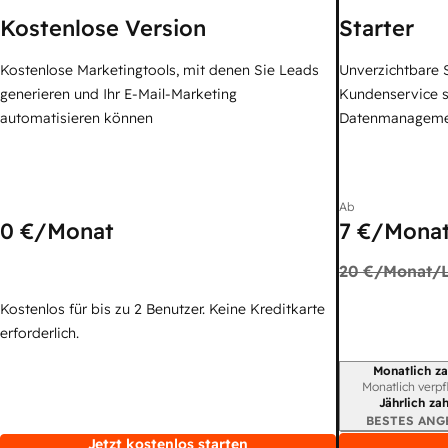
Kostenlose Version
Starter
Kostenlose Marketingtools, mit denen Sie Leads
Unverzichtbare S
generieren und Ihr E-Mail-Marketing
Kundenservice 
automatisieren können
Datenmanagem
Ab
0 €
/Monat
7 €
/Monat
20 €
/Monat/L
Kostenlos für bis zu 2 Benutzer. Keine Kreditkarte
erforderlich.
Monatlich za
Abrechnungszei
Monatlich verpf
Jährlich za
BESTES ANG
Jetzt kostenlos starten